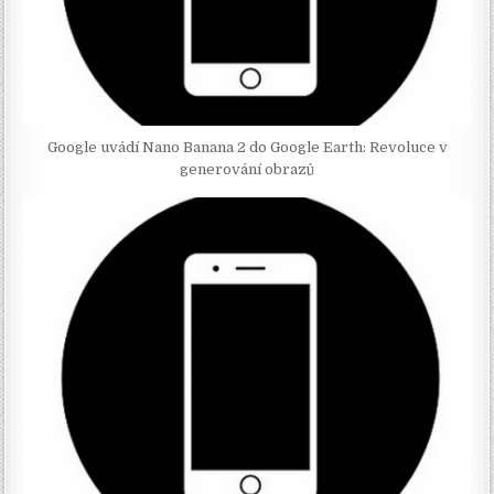
Google uvádí Nano Banana 2 do Google Earth: Revoluce v
generování obrazů