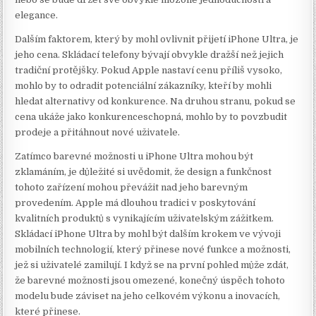
elegance.
Dalším faktorem, který by mohl ovlivnit přijetí iPhone Ultra, je
jeho cena. Skládací telefony bývají obvykle dražší než jejich
tradiční protějšky. Pokud Apple nastaví cenu příliš vysoko,
mohlo by to odradit potenciální zákazníky, kteří by mohli
hledat alternativy od konkurence. Na druhou stranu, pokud se
cena ukáže jako konkurenceschopná, mohlo by to povzbudit
prodeje a přitáhnout nové uživatele.
Zatímco barevné možnosti u iPhone Ultra mohou být
zklamáním, je důležité si uvědomit, že design a funkčnost
tohoto zařízení mohou převážit nad jeho barevným
provedením. Apple má dlouhou tradici v poskytování
kvalitních produktů s vynikajícím uživatelským zážitkem.
Skládací iPhone Ultra by mohl být dalším krokem ve vývoji
mobilních technologií, který přinese nové funkce a možnosti,
jež si uživatelé zamilují. I když se na první pohled může zdát,
že barevné možnosti jsou omezené, konečný úspěch tohoto
modelu bude záviset na jeho celkovém výkonu a inovacích,
které přinese.