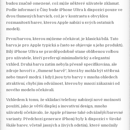
budou značně omezené, což může některé uživatele zklamat.
Podle informací z Číny bude iPhone Ultra k dispozici pouze ve
dvou tlumených barvách, což je v kontrastu s obvyklou
rozmanitostí barev, kterou Apple nabízí u svých ostatních
modelů.
První barvou, kterou můžeme očekávat, je klasická bílá. Tato
barva je pro Apple typická a často se objevuje u jeho produktů.
Bílý iPhone Ultra se pravděpodobně stane oblíbenou volbou
pro uživatele, kteří preferují minimalistický a elegantní
vzhled. Druhá barva zatím nebyla přesně specifikována, ale
zdroje hovoří o „tlumené barvě“, která by mohla být stříbrná
nebo tmavě modrá. I když jsou tyto barvy v mnoha ohledech
atraktivní, chybí jim odvážnost, kterou by mnozí zákazníci od
nového modelu očekávali.
Vzhledem k tomu, že skládací telefony nabízejí nové možnosti
použití, jako je větší displej a inovativní design, mnoho
uživatelů očekávalo, že Apple přinese také odvážnější barevné
varianty. Předchozí generace iPhonů byly k dispozici v široké
škále barev, včetně jasných a živých odstínů, které umožnily