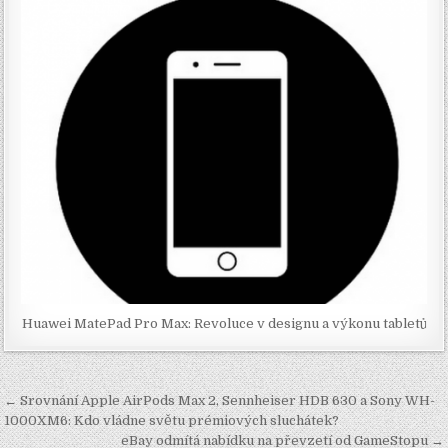
Huawei MatePad Pro Max: Revoluce v designu a výkonu tabletů
Navigace
← Srovnání Apple AirPods Max 2, Sennheiser HDB 630 a Sony WH-
pro
1000XM6: Kdo vládne světu prémiových sluchátek?
eBay odmítá nabídku na převzetí od GameStopu →