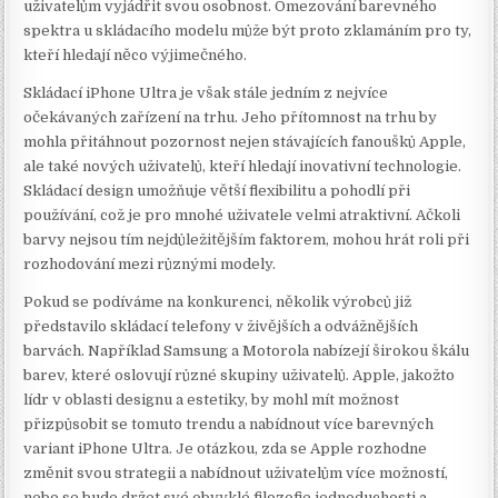
uživatelům vyjádřit svou osobnost. Omezování barevného
spektra u skládacího modelu může být proto zklamáním pro ty,
kteří hledají něco výjimečného.
Skládací iPhone Ultra je však stále jedním z nejvíce
očekávaných zařízení na trhu. Jeho přítomnost na trhu by
mohla přitáhnout pozornost nejen stávajících fanoušků Apple,
ale také nových uživatelů, kteří hledají inovativní technologie.
Skládací design umožňuje větší flexibilitu a pohodlí při
používání, což je pro mnohé uživatele velmi atraktivní. Ačkoli
barvy nejsou tím nejdůležitějším faktorem, mohou hrát roli při
rozhodování mezi různými modely.
Pokud se podíváme na konkurenci, několik výrobců již
představilo skládací telefony v živějších a odvážnějších
barvách. Například Samsung a Motorola nabízejí širokou škálu
barev, které oslovují různé skupiny uživatelů. Apple, jakožto
lídr v oblasti designu a estetiky, by mohl mít možnost
přizpůsobit se tomuto trendu a nabídnout více barevných
variant iPhone Ultra. Je otázkou, zda se Apple rozhodne
změnit svou strategii a nabídnout uživatelům více možností,
nebo se bude držet své obvyklé filozofie jednoduchosti a