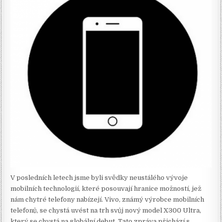
V posledních letech jsme byli svědky neustálého vývoje
mobilních technologií, které posouvají hranice možností, jež
nám chytré telefony nabízejí. Vivo, známý výrobce mobilních
telefonů, se chystá uvést na trh svůj nový model X300 Ultra,
který se chystá na globální debut. Tato zpráva přichází s