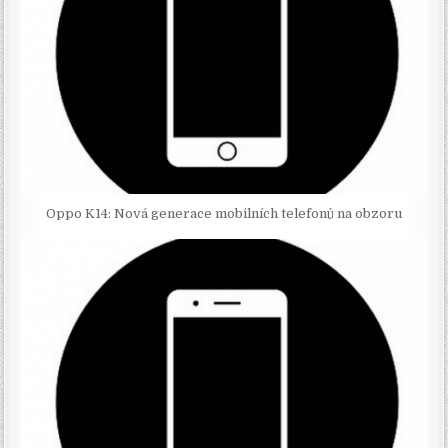
Oppo K14: Nová generace mobilních telefonů na obzoru