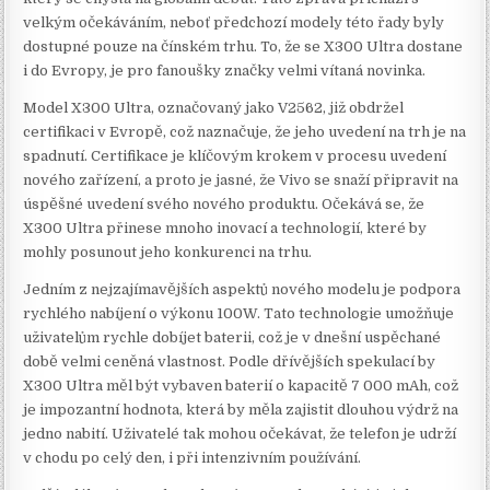
velkým očekáváním, neboť předchozí modely této řady byly
dostupné pouze na čínském trhu. To, že se X300 Ultra dostane
i do Evropy, je pro fanoušky značky velmi vítaná novinka.
Model X300 Ultra, označovaný jako V2562, již obdržel
certifikaci v Evropě, což naznačuje, že jeho uvedení na trh je na
spadnutí. Certifikace je klíčovým krokem v procesu uvedení
nového zařízení, a proto je jasné, že Vivo se snaží připravit na
úspěšné uvedení svého nového produktu. Očekává se, že
X300 Ultra přinese mnoho inovací a technologií, které by
mohly posunout jeho konkurenci na trhu.
Jedním z nejzajímavějších aspektů nového modelu je podpora
rychlého nabíjení o výkonu 100W. Tato technologie umožňuje
uživatelům rychle dobíjet baterii, což je v dnešní uspěchané
době velmi ceněná vlastnost. Podle dřívějších spekulací by
X300 Ultra měl být vybaven baterií o kapacitě 7 000 mAh, což
je impozantní hodnota, která by měla zajistit dlouhou výdrž na
jedno nabití. Uživatelé tak mohou očekávat, že telefon je udrží
v chodu po celý den, i při intenzivním používání.