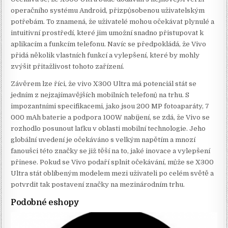
operačního systému Android, přizpůsobenou uživatelským
potřebám. To znamená, že uživatelé mohou očekávat plynulé a
intuitivní prostředí, které jim umožní snadno přistupovat k
aplikacím a funkcím telefonu. Navíc se předpokládá, že Vivo
přidá několik vlastních funkcí a vylepšení, které by mohly
zvýšit přitažlivost tohoto zařízení.
Závěrem lze říci, že vivo X300 Ultra má potenciál stát se
jedním z nejzajímavějších mobilních telefonů na trhu. S
impozantními specifikacemi, jako jsou 200 MP fotoaparáty, 7
000 mAh baterie a podpora 100W nabíjení, se zdá, že Vivo se
rozhodlo posunout laťku v oblasti mobilní technologie. Jeho
globální uvedení je očekáváno s velkým napětím a mnozí
fanoušci této značky se již těší na to, jaké inovace a vylepšení
přinese. Pokud se Vivo podaří splnit očekávání, může se X300
Ultra stát oblíbeným modelem mezi uživateli po celém světě a
potvrdit tak postavení značky na mezinárodním trhu.
Podobné eshopy