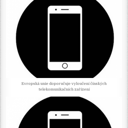
Evropská unie doporučuje vyloučení čínských
telekomunikačních zařízení