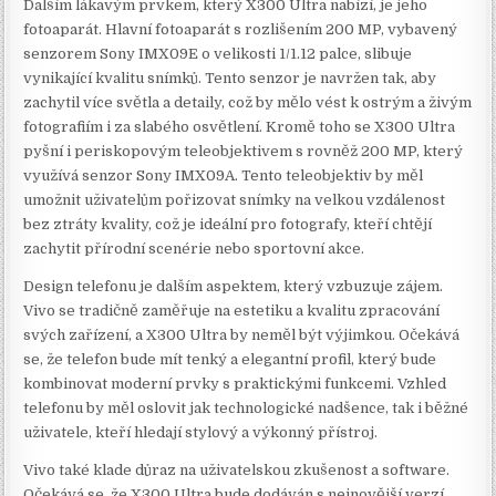
Dalším lákavým prvkem, který X300 Ultra nabízí, je jeho
fotoaparát. Hlavní fotoaparát s rozlišením 200 MP, vybavený
senzorem Sony IMX09E o velikosti 1/1.12 palce, slibuje
vynikající kvalitu snímků. Tento senzor je navržen tak, aby
zachytil více světla a detaily, což by mělo vést k ostrým a živým
fotografiím i za slabého osvětlení. Kromě toho se X300 Ultra
pyšní i periskopovým teleobjektivem s rovněž 200 MP, který
využívá senzor Sony IMX09A. Tento teleobjektiv by měl
umožnit uživatelům pořizovat snímky na velkou vzdálenost
bez ztráty kvality, což je ideální pro fotografy, kteří chtějí
zachytit přírodní scenérie nebo sportovní akce.
Design telefonu je dalším aspektem, který vzbuzuje zájem.
Vivo se tradičně zaměřuje na estetiku a kvalitu zpracování
svých zařízení, a X300 Ultra by neměl být výjimkou. Očekává
se, že telefon bude mít tenký a elegantní profil, který bude
kombinovat moderní prvky s praktickými funkcemi. Vzhled
telefonu by měl oslovit jak technologické nadšence, tak i běžné
uživatele, kteří hledají stylový a výkonný přístroj.
Vivo také klade důraz na uživatelskou zkušenost a software.
Očekává se, že X300 Ultra bude dodáván s nejnovější verzí