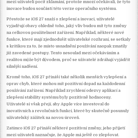
mezi uživateli pocit zklamání, protože mnozí očekávali, že tyto
inovace budou součástí této verze operačního systému.
Přestože se iOS 27 snaží o zlepšení a inovaci, uživatelé
vyjadřují obavy ohledně toho, jaký vliv budou mít tyto změny
na celkovou použitelnost zařízení. Například, některé nové
funkce, které mají zjednodušit uživatelské rozhraní, se setkaly
s kritikou za to, že místo usnadnění používání naopak zmatily
již zavedené postupy. Tento nesoulad mezi očekáváním a
realitou může být důvodem, proč se uživatelé zdráhají vyjádřit
silnější nadšení.
Kromě toho, iOS 27 přináší také několik menších vylepšení a
oprav chyb, které mohou mít pozitivní dopad na každodenní
používání zařízení. Například zrychlení odezvy aplikací a
zlepšení stability systému byly pozitivně hodnoceny.
Uživatelé si však přejí, aby Apple více investoval do
inovativních a revolučních funkcí, které by skutečně posunuly
uživatelský zážitek na novou úroveň.
Zatímco iOS 27 přináší některé pozitivní změny, jeho přijetí
mezi uživateli naznačuje, že Apple má ještě co zlepšovat.