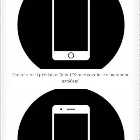
Honor a Arri představí Robot Phone: revoluce v mobilním
natáčení