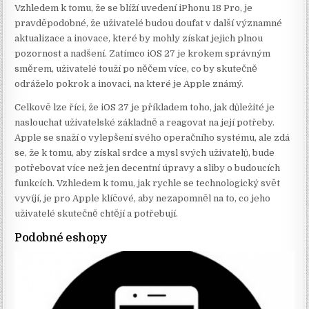
Vzhledem k tomu, že se blíží uvedení iPhonu 18 Pro, je
pravděpodobné, že uživatelé budou doufat v další významné
aktualizace a inovace, které by mohly získat jejich plnou
pozornost a nadšení. Zatímco iOS 27 je krokem správným
směrem, uživatelé touží po něčem více, co by skutečně
odráželo pokrok a inovaci, na které je Apple známý.
Celkově lze říci, že iOS 27 je příkladem toho, jak důležité je
naslouchat uživatelské základně a reagovat na její potřeby.
Apple se snaží o vylepšení svého operačního systému, ale zdá
se, že k tomu, aby získal srdce a mysl svých uživatelů, bude
potřebovat více než jen decentní úpravy a sliby o budoucích
funkcích. Vzhledem k tomu, jak rychle se technologický svět
vyvíjí, je pro Apple klíčové, aby nezapomněl na to, co jeho
uživatelé skutečně chtějí a potřebují.
Podobné eshopy