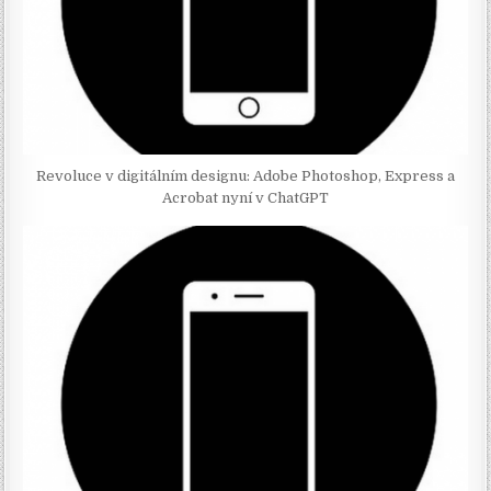
Revoluce v digitálním designu: Adobe Photoshop, Express a
Acrobat nyní v ChatGPT