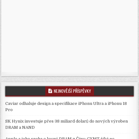
NEJNOVĚJŠÍ PŘÍSPĚVKY
Caviar odhaluje design a specifikace iPhonu Ultra a iPhonu 18
Pro
SK Hynix investuje přes 38 miliard dolarů do nových výroben
DRAM a NAND
Apple a jeho snaha o levný DRAM z Číny: CXMT říká ne