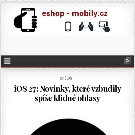
POSTED
BLOG
IN
iOS 27: Novinky, které vzbudily
spíše klidné ohlasy