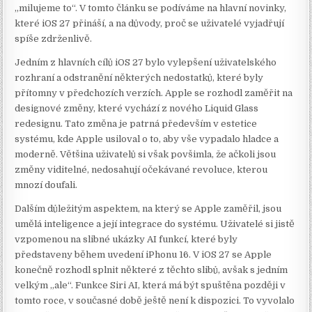
„milujeme to“. V tomto článku se podíváme na hlavní novinky,
které iOS 27 přináší, a na důvody, proč se uživatelé vyjadřují
spíše zdrženlivě.
Jedním z hlavních cílů iOS 27 bylo vylepšení uživatelského
rozhraní a odstranění některých nedostatků, které byly
přítomny v předchozích verzích. Apple se rozhodl zaměřit na
designové změny, které vychází z nového Liquid Glass
redesignu. Tato změna je patrná především v estetice
systému, kde Apple usiloval o to, aby vše vypadalo hladce a
moderně. Většina uživatelů si však povšimla, že ačkoli jsou
změny viditelné, nedosahují očekávané revoluce, kterou
mnozí doufali.
Dalším důležitým aspektem, na který se Apple zaměřil, jsou
umělá inteligence a její integrace do systému. Uživatelé si jistě
vzpomenou na slibné ukázky AI funkcí, které byly
představeny během uvedení iPhonu 16. V iOS 27 se Apple
konečně rozhodl splnit některé z těchto slibů, avšak s jedním
velkým „ale“. Funkce Siri AI, která má být spuštěna později v
tomto roce, v současné době ještě není k dispozici. To vyvolalo