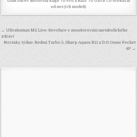
Únik barev Motorola Edge 70 Pro a Razr 70 Ultra: Co očekávat
od nových modelů
Navigace
← Ultrahuman M2 Live: Revoluce v monitorování metabolického
pro
zdraví
Novinky týdne: Redmi Turbo 5, Sharp Aquos R11 a DJI Osmo Pocket
příspěvek
4P →