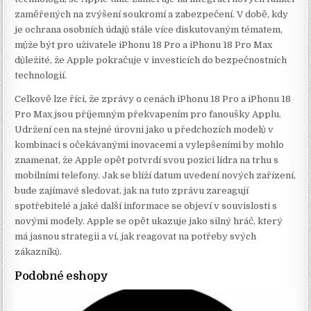
zaměřených na zvýšení soukromí a zabezpečení. V době, kdy
je ochrana osobních údajů stále více diskutovaným tématem,
může být pro uživatele iPhonu 18 Pro a iPhonu 18 Pro Max
důležité, že Apple pokračuje v investicích do bezpečnostních
technologií.
Celkově lze říci, že zprávy o cenách iPhonu 18 Pro a iPhonu 18
Pro Max jsou příjemným překvapením pro fanoušky Applu.
Udržení cen na stejné úrovni jako u předchozích modelů v
kombinaci s očekávanými inovacemi a vylepšeními by mohlo
znamenat, že Apple opět potvrdí svou pozici lídra na trhu s
mobilními telefony. Jak se blíží datum uvedení nových zařízení,
bude zajímavé sledovat, jak na tuto zprávu zareagují
spotřebitelé a jaké další informace se objeví v souvislosti s
novými modely. Apple se opět ukazuje jako silný hráč, který
má jasnou strategii a ví, jak reagovat na potřeby svých
zákazníků.
Podobné eshopy