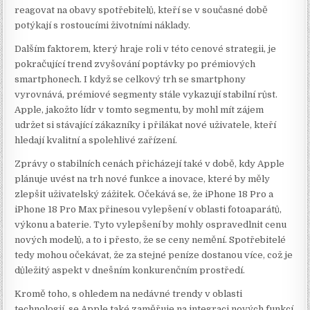
reagovat na obavy spotřebitelů, kteří se v současné době
potýkají s rostoucími životními náklady.
Dalším faktorem, který hraje roli v této cenové strategii, je
pokračující trend zvyšování poptávky po prémiových
smartphonech. I když se celkový trh se smartphony
vyrovnává, prémiové segmenty stále vykazují stabilní růst.
Apple, jakožto lídr v tomto segmentu, by mohl mít zájem
udržet si stávající zákazníky i přilákat nové uživatele, kteří
hledají kvalitní a spolehlivé zařízení.
Zprávy o stabilních cenách přicházejí také v době, kdy Apple
plánuje uvést na trh nové funkce a inovace, které by měly
zlepšit uživatelský zážitek. Očekává se, že iPhone 18 Pro a
iPhone 18 Pro Max přinesou vylepšení v oblasti fotoaparátů,
výkonu a baterie. Tyto vylepšení by mohly ospravedlnit cenu
nových modelů, a to i přesto, že se ceny nemění. Spotřebitelé
tedy mohou očekávat, že za stejné peníze dostanou více, což je
důležitý aspekt v dnešním konkurenčním prostředí.
Kromě toho, s ohledem na nedávné trendy v oblasti
technologií, se Apple také zaměřuje na integraci nových funkcí