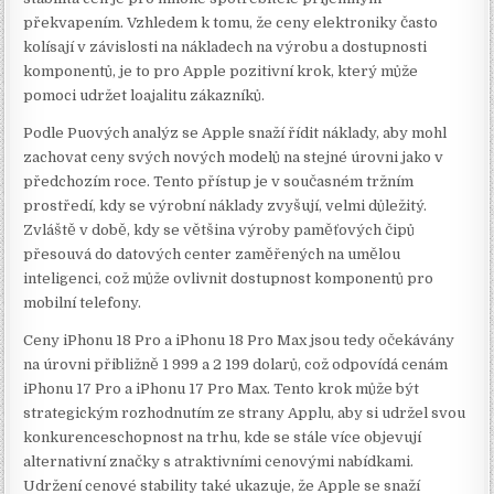
překvapením. Vzhledem k tomu, že ceny elektroniky často
kolísají v závislosti na nákladech na výrobu a dostupnosti
komponentů, je to pro Apple pozitivní krok, který může
pomoci udržet loajalitu zákazníků.
Podle Puových analýz se Apple snaží řídit náklady, aby mohl
zachovat ceny svých nových modelů na stejné úrovni jako v
předchozím roce. Tento přístup je v současném tržním
prostředí, kdy se výrobní náklady zvyšují, velmi důležitý.
Zvláště v době, kdy se většina výroby paměťových čipů
přesouvá do datových center zaměřených na umělou
inteligenci, což může ovlivnit dostupnost komponentů pro
mobilní telefony.
Ceny iPhonu 18 Pro a iPhonu 18 Pro Max jsou tedy očekávány
na úrovni přibližně 1 999 a 2 199 dolarů, což odpovídá cenám
iPhonu 17 Pro a iPhonu 17 Pro Max. Tento krok může být
strategickým rozhodnutím ze strany Applu, aby si udržel svou
konkurenceschopnost na trhu, kde se stále více objevují
alternativní značky s atraktivními cenovými nabídkami.
Udržení cenové stability také ukazuje, že Apple se snaží