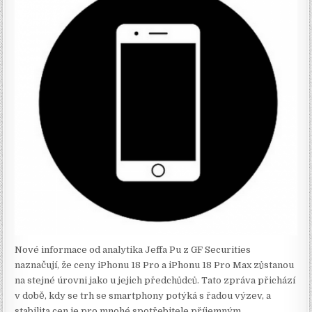
Nové informace od analytika Jeffa Pu z GF Securities
naznačují, že ceny iPhonu 18 Pro a iPhonu 18 Pro Max zůstanou
na stejné úrovni jako u jejich předchůdců. Tato zpráva přichází
v době, kdy se trh se smartphony potýká s řadou výzev, a
stabilita cen je pro mnohé spotřebitele příjemným