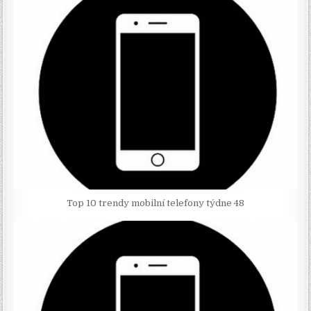
Top 10 trendy mobilní telefony týdne 48