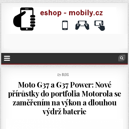
POSTED
BLOG
IN
Moto G37 a G37 Power: Nové
přírůstky do portfolia Motorola se
zaměřením na výkon a dlouhou
výdrž baterie