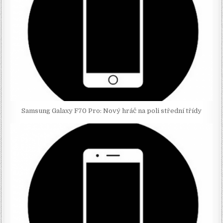
Samsung Galaxy F70 Pro: Nový hráč na poli střední třídy