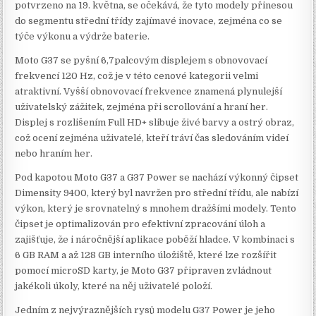
potvrzeno na 19. května, se očekává, že tyto modely přinesou
do segmentu střední třídy zajímavé inovace, zejména co se
týče výkonu a výdrže baterie.
Moto G37 se pyšní 6,7palcovým displejem s obnovovací
frekvencí 120 Hz, což je v této cenové kategorii velmi
atraktivní. Vyšší obnovovací frekvence znamená plynulejší
uživatelský zážitek, zejména při scrollování a hraní her.
Displej s rozlišením Full HD+ slibuje živé barvy a ostrý obraz,
což ocení zejména uživatelé, kteří tráví čas sledováním videí
nebo hraním her.
Pod kapotou Moto G37 a G37 Power se nachází výkonný čipset
Dimensity 9400, který byl navržen pro střední třídu, ale nabízí
výkon, který je srovnatelný s mnohem dražšími modely. Tento
čipset je optimalizován pro efektivní zpracování úloh a
zajišťuje, že i náročnější aplikace poběží hladce. V kombinaci s
6 GB RAM a až 128 GB interního úložiště, které lze rozšířit
pomocí microSD karty, je Moto G37 připraven zvládnout
jakékoli úkoly, které na něj uživatelé položí.
Jedním z nejvýraznějších rysů modelu G37 Power je jeho