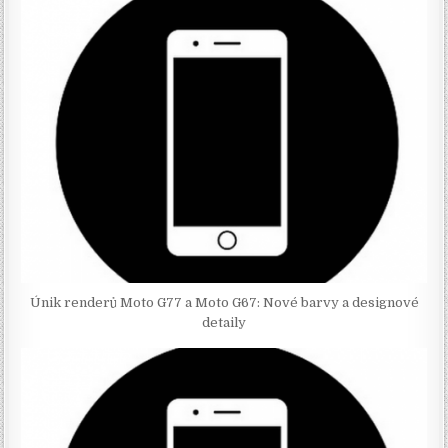
Únik renderů Moto G77 a Moto G67: Nové barvy a designové
detaily