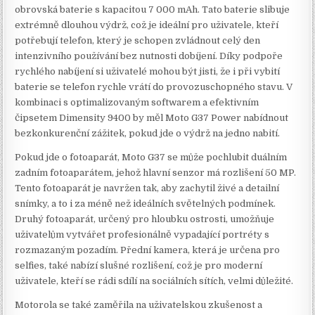
obrovská baterie s kapacitou 7 000 mAh. Tato baterie slibuje
extrémně dlouhou výdrž, což je ideální pro uživatele, kteří
potřebují telefon, který je schopen zvládnout celý den
intenzivního používání bez nutnosti dobíjení. Díky podpoře
rychlého nabíjení si uživatelé mohou být jisti, že i při vybití
baterie se telefon rychle vrátí do provozuschopného stavu. V
kombinaci s optimalizovaným softwarem a efektivním
čipsetem Dimensity 9400 by měl Moto G37 Power nabídnout
bezkonkurenční zážitek, pokud jde o výdrž na jedno nabití.
Pokud jde o fotoaparát, Moto G37 se může pochlubit duálním
zadním fotoaparátem, jehož hlavní senzor má rozlišení 50 MP.
Tento fotoaparát je navržen tak, aby zachytil živé a detailní
snímky, a to i za méně než ideálních světelných podmínek.
Druhý fotoaparát, určený pro hloubku ostrosti, umožňuje
uživatelům vytvářet profesionálně vypadající portréty s
rozmazaným pozadím. Přední kamera, která je určena pro
selfies, také nabízí slušné rozlišení, což je pro moderní
uživatele, kteří se rádi sdílí na sociálních sítích, velmi důležité.
Motorola se také zaměřila na uživatelskou zkušenost a