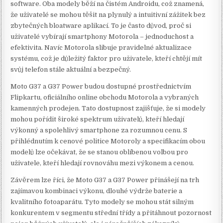
software. Oba modely běží na čistém Androidu, což znamená,
že uživatelé se mohou těšit na plynulý a intuitivní zážitek bez
zbytečných bloatware aplikací. To je často důvod, proč si
uživatelé vybírají smartphony Motorola – jednoduchost a
efektivita. Navíc Motorola slibuje pravidelné aktualizace
systému, což je důležitý faktor pro uživatele, kteří chtějí mít
svůj telefon stále aktuální a bezpečný.
Moto G37 a G37 Power budou dostupné prostřednictvím
Flipkartu, oficiálního online obchodu Motorola a vybraných
kamenných prodejen. Tato dostupnost zajišťuje, že si modely
mohou pořídit široké spektrum uživatelů, kteří hledají
výkonný a spolehlivý smartphone za rozumnou cenu. S
přihlédnutím k cenové politice Motoroly a specifikacím obou
modelů lze očekávat, že se stanou oblíbenou volbou pro
uživatele, kteří hledají rovnováhu mezi výkonem a cenou.
Závěrem lze říci, že Moto G37 a G37 Power přinášejí na trh
zajímavou kombinaci výkonu, dlouhé výdrže baterie a
kvalitního fotoaparátu. Tyto modely se mohou stát silným
konkurentem v segmentu střední třídy a přitáhnout pozornost