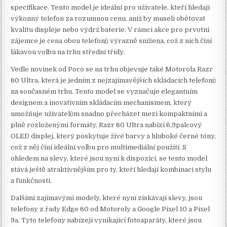
specifikace. Tento model je ideální pro uživatele, kteří hledají
výkonný telefon za rozumnou cenu, aniž by museli obětovat
kvalitu displeje nebo výdrž baterie. V rámci akce pro prvotní
zájemce je cena obou telefonů výrazně snížena, což z nich činí
lákavou volbu na trhu střední třídy.
Vedle novinek od Poco se na trhu objevuje také Motorola Razr
60 Ultra, která je jedním z nejzajímavějších skládacích telefonů
na současném trhu. Tento model se vyznačuje elegantním
designem a inovativním skládacím mechanismem, který
umožňuje uživatelům snadno přecházet mezi kompaktními a
plně rozloženými formáty. Razr 60 Ultra nabízí 6,9palcový
OLED displej, který poskytuje živé barvy a hluboké černé tóny,
což z něj činí ideální volbu pro multimediální použití. S
ohledem na slevy, které jsou nyní k dispozici, se tento model
stává ještě atraktivnějším pro ty, kteří hledají kombinaci stylu
a funkčnosti.
Dalšími zajímavými modely, které nyní získávají slevy, jsou
telefony z řady Edge 60 od Motoroly a Google Pixel 10 a Pixel
9a. Tyto telefony nabízejí vynikající fotoaparáty, které jsou