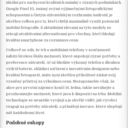
ideální pro zachycení kvalitních snímků v různých podmínkách.
Google Pixel 10, známý svými výjimečnými fotografickými
schopnostmi a čistým uživatelským rozhraním Android, je
skvělou volbou pro ty, kteří chtějí maximálně využít potenciál
mobilní fotografie. S aktuálními slevami na tyto modely se
stávají atraktivními alternativami pro všechny, kteří hledají
kvalitní smartphone za rozumnou cenu.
Celkově se zdá, že trh s mobilními telefony v současnosti
nabízí širokou škálu možností, které uspokojí různé potřeby a
preference uživatelů. Ať už hledáte výkonný telefon s dlouhou
výdrží baterie, skládací zařízení s inovativním designem nebo
kvalitní fotoaparát, máte nyní skvělou příležitost získat svůj
vysněný přístroj za výhodnou cenu. Nezapomeňte však, že
akce pro prvotní zájemce končí 14. ledna, takže neváhejte a
prozkoumejte možnosti, které jsou k dispozici na trhu. Mobilní
technologie se neustále vyvíjejí a je skvělé vidět, jak výrobci
reagují na potřeby uživatelů, a přinášejí inovace, které zlepšují
náš každodenní život.
Podobné eshopy