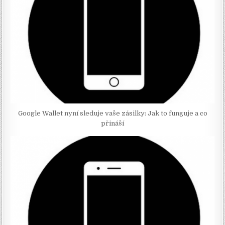
Google Wallet nyní sleduje vaše zásilky: Jak to funguje a co
přináší