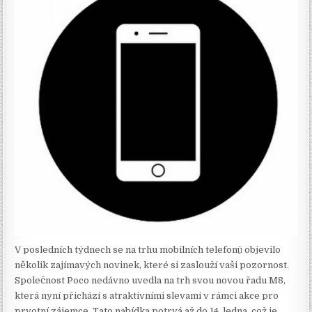
V posledních týdnech se na trhu mobilních telefonů objevilo
několik zajímavých novinek, které si zaslouží vaši pozornost.
Společnost Poco nedávno uvedla na trh svou novou řadu M8,
která nyní přichází s atraktivními slevami v rámci akce pro
prvotní zájemce. Tato nabídka potrvá až do 14. ledna, což je