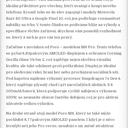
ideální příležitost pro všechny, kteří uvažují o koupi nového
telefonu. Kromě toho se do slev zapojují i modely Motorola
Razr 60 Ultra a Google Pixel 10, což jen podtrhuje rozmanitost
nabídky na trhu. V tomto článku se podíváme blíže na výhody a
specifikace těchto zařízení, abychom vám pomohli rozhodnout
se, který z nich je pro vás ten pravý.
Začněme s novinkou od Poco – modelem M8 Pro. Tento telefon
se pyšní 6,83palcovým AMOLED displejem s ochranou Corning
Gorilla Glass Victus 2, což zajišťuje nejen skvělou vizuální
kvalitu, ale také odolnost proti poškrábání. Displej je ideální
pro sledování videí, hraní her nebo procházení sociálních sítí.
Pod kapotou najdeme výkonný procesor Snapdragon 7s Gen 4,
který zajišťuje plynulý chod i při náročnějších úlohách. S 6
500mAh baterií, která podporuje rychlé nabíjení s výkonem
100W, se nemusíte obávat častého dobíjení, což je pro aktivní
uživatele velkou výhodou.
Na druhé straně stojí model Poco M8, který se také může
pochlubit 6,77palcovým AMOLED panelem. I když je o něco
levnější než jeho Pro verze, nenabízí o nic méně atraktivní