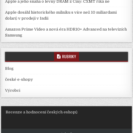
Apple a jeho snaha o levný DRAM z Číny: CXMT říká ne
Apple dosáhl historického milníku s více než 10 miliardami
dolarů v prodeji v Indii
Amazon Prime Video a nová éra HDR10+ Advanced na televizích
Samsung
RUBRIKY
Blog
české e-shopy
Výrobci
Recenze a hodnocení českých eshopů