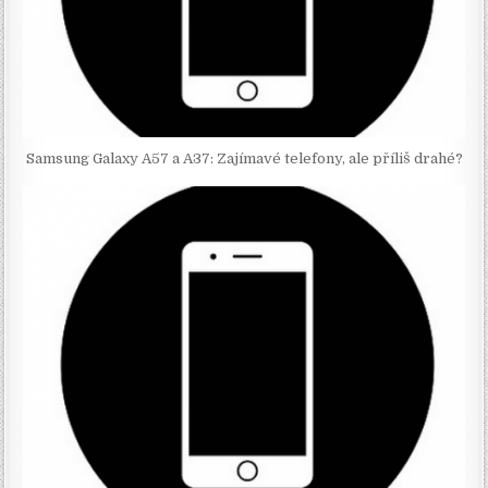
Samsung Galaxy A57 a A37: Zajímavé telefony, ale příliš drahé?