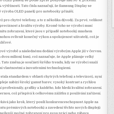
hto OLED panelů se podle zpráv pohybuje nad 90 %, přičemž
výtěžnosti. Tato čísla naznačují, že Samsung Display se
é výroba OLED panelů pro notebooky přináší.
ž pro chytré telefony, a to z několika důvodů. Za prvé, velikost
 preciznost a kvalitu výroby. Kromě toho se výrobci musí
ormitu zobrazení, které jsou v případě notebooků mnohem
 mohou ovlivnit konečný výkon a spokojenost uživatelů, což je
líčové.
ové výrobě a následnému dodání výrobcům Apple již v červnu.
vou milionů kusů, což naznačuje, že Apple plánuje velký
 Tato změna je součástí širšího trendu, kdy se výrobci snaží
ími vlastnostmi a inovativními technologiemi.
stala standardem v oblasti chytrých telefonů a televizorů, nyní
spleje nabízí široký gamut barev, vysoký kontrast a rychlou
ní profesionály, grafiky a každého, kdo hledá kvalitní zobrazení.
černou, což přispívá k celkovému zážitku z používání zařízení.
ává jako krok, který posílí konkurenceschopnost Apple na
entu prémiových notebooků a zavedení těchto nových displejů
í nejlepší možné zobrazení pro svou práci nebo zábavu.