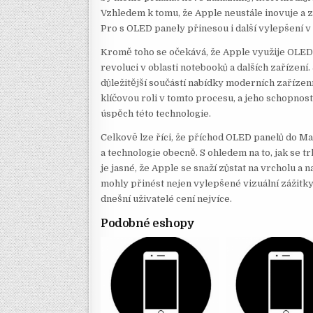
Vzhledem k tomu, že Apple neustále inovuje a
Pro s OLED panely přinesou i další vylepšení v 
Kromě toho se očekává, že Apple využije OLED 
revoluci v oblasti notebooků a dalších zařízení. 
důležitější součástí nabídky moderních zařízení
klíčovou roli v tomto procesu, a jeho schopnos
úspěch této technologie.
Celkově lze říci, že příchod OLED panelů do M
a technologie obecně. S ohledem na to, jak se tr
je jasné, že Apple se snaží zůstat na vrcholu a
mohly přinést nejen vylepšené vizuální zážitky, 
dnešní uživatelé cení nejvíce.
Podobné eshopy