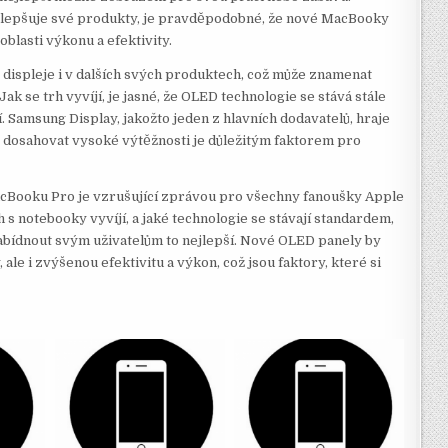
 zlepšuje své produkty, je pravděpodobné, že nové MacBooky
oblasti výkonu a efektivity.
displeje i v dalších svých produktech, což může znamenat
Jak se trh vyvíjí, je jasné, že OLED technologie se stává stále
. Samsung Display, jakožto jeden z hlavních dodavatelů, hraje
t dosahovat vysoké výtěžnosti je důležitým faktorem pro
acBooku Pro je vzrušující zprávou pro všechny fanoušky Apple
h s notebooky vyvíjí, a jaké technologie se stávají standardem,
 nabídnout svým uživatelům to nejlepší. Nové OLED panely by
ale i zvýšenou efektivitu a výkon, což jsou faktory, které si