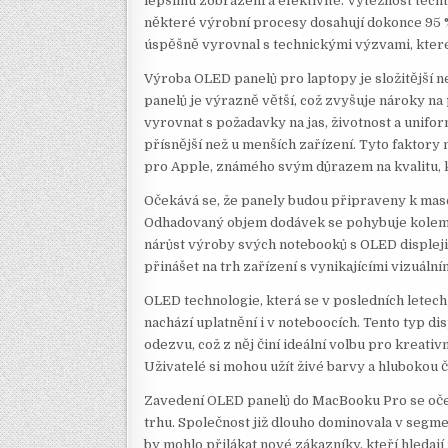
lepšímu zobrazení a efektivitě. Výtěžnost těc
některé výrobní procesy dosahují dokonce 95 % 
úspěšně vyrovnal s technickými výzvami, kter
Výroba OLED panelů pro laptopy je složitější ne
panelů je výrazně větší, což zvyšuje nároky na
vyrovnat s požadavky na jas, životnost a unif
přísnější než u menších zařízení. Tyto faktory
pro Apple, známého svým důrazem na kvalitu, k
Očekává se, že panely budou připraveny k mas
Odhadovaný objem dodávek se pohybuje kolem d
nárůst výroby svých notebooků s OLED displeji.
přinášet na trh zařízení s vynikajícími vizuáln
OLED technologie, která se v posledních letech 
nachází uplatnění i v noteboocích. Tento typ di
odezvu, což z něj činí ideální volbu pro kreativ
Uživatelé si mohou užít živé barvy a hlubokou 
Zavedení OLED panelů do MacBooku Pro se oček
trhu. Společnost již dlouho dominovala v segm
by mohlo přilákat nové zákazníky, kteří hledaj