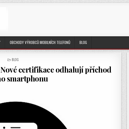
Y
OBCHODY VÝROBCŮ MOBILNÍCH TELEFONŮ
BLOG
POSTED
BLOG
IN
Nové certifikace odhalují příchod
ho smartphonu