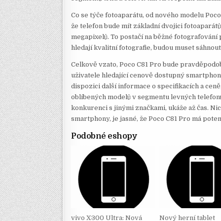
Co se týče fotoaparátu, od nového modelu Poc
že telefon bude mít základní dvojici fotoaparát
megapixelů. To postačí na běžné fotografování p
hledají kvalitní fotografie, budou muset sáhnou
Celkově vzato, Poco C81 Pro bude pravděpodobn
uživatele hledající cenově dostupný smartpho
dispozici další informace o specifikacích a ce
oblíbených modelů v segmentu levných telefonů.
konkurenci s jinými značkami, ukáže až čas. 
smartphony, je jasné, že Poco C81 Pro má pote
Podobné eshopy
vivo X300 Ultra: Nová
Nový herní tablet