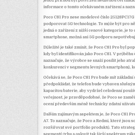
jehož příchod byl potvrzen nedávnou certifikac
informace o tomto očekávaném zařízení a nazna
Poco C81 Pro nese modelové číslo 25128PC17G a 
podporovat 5G technologie. To může být pro ně
jedná o zařízení z nižší cenové kategorie, je t
smartphone, možná ani 5G podporu nepotřebuje 
Důležité je také zmínit, že Poco C81 Pro byl po
kdy byl identifikován jako Poco C81. V průběhu č
naznačuje, že výrobce se snaží posílit jeho atra
konkurenci v segmentu levných smartphonů, kde
Očekává se, že Poco C81 Pro bude mít základní 
předpokládat, že telefon bude vybaven slušný
kapacitou baterie, aby vydržel celodenní použí
veřejnost, je pravděpodobné, že Poco se zaměří
ocení především méně technicky zdatní uživate
Dalším zajímavým aspektem je, že Poco C81 Pr
A7. To naznačuje, že Poco a Redmi, které jsou 
rozšiřovat své portfolio produktů. Tato strat
segmentů trhu a oslovit tak širší spektrum zák