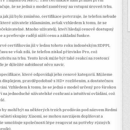
í v Thajsku od NBTC. Tato certifikace nám přináší první
čuje, že se jedná o model zaměřený na vstupní úroveň trhu.
jak již bylo zmíněno, certifikace potvrzuje, že telefon nebude
které uživatele zklamáním, avšak vzhledem k tomu, že se
o očekávatelné. Mnoho uživatelů, kteří hledají cenově dostupný
a preferuje raději nižší cenu a základní funkce.
prvé certifikován již v lednu tohoto roku indonéským SDPPI,
asu se však zdá, že telefon získal přízvisko Pro, což
ktivitu na trhu. Tento krok může být také reakcí na rostoucí
 je důležité nabídnout něco navíc.
specifikace, které odpovídají jeho cenové kategorii. Můžeme
m displejem, pravděpodobně s HD+ rozlišením, a dostatečnou
vání. Vzhledem k tomu, že se jedná o model určený pro širokou
 na jednoduché uživatelské rozhraní a intuitivní ovládání, což
lé.
o by mohl být na některých trzích prodáván pod názvem Redmi
součástí skupiny Xiaomi, se mohou navzájem doplňovat a
egie umožňuje společnosti lépe reagovat na potřeby různých
azníků.