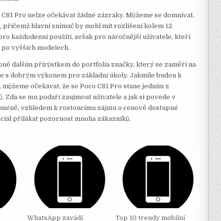
o C81 Pro nelze očekávat žádné zázraky. Můžeme se domnívat,
ů, přičemž hlavní snímač by mohl mít rozlišení kolem 12
ro každodenní použití, avšak pro náročnější uživatele, kteří
t po vyšších modelech.
ě dalším přírůstkem do portfolia značky, který se zaměří na
ne s dobrým výkonem pro základní úkoly. Jakmile budou k
ně, můžeme očekávat, že se Poco C81 Pro stane jedním z
 Zda se mu podaří zaujmout uživatele a jak si povede v
Nicméně, vzhledem k rostoucímu zájmu o cenově dostupné
nciál přilákat pozornost mnoha zákazníků.
WhatsApp zavádí
Top 10 trendy mobilní