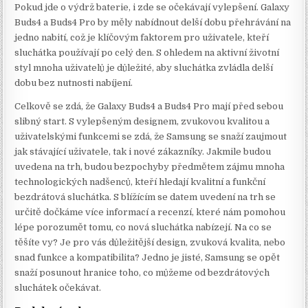
Pokud jde o výdrž baterie, i zde se očekávají vylepšení. Galaxy
Buds4 a Buds4 Pro by měly nabídnout delší dobu přehrávání na
jedno nabití, což je klíčovým faktorem pro uživatele, kteří
sluchátka používají po celý den. S ohledem na aktivní životní
styl mnoha uživatelů je důležité, aby sluchátka zvládla delší
dobu bez nutnosti nabíjení.
Celkově se zdá, že Galaxy Buds4 a Buds4 Pro mají před sebou
slibný start. S vylepšeným designem, zvukovou kvalitou a
uživatelskými funkcemi se zdá, že Samsung se snaží zaujmout
jak stávající uživatele, tak i nové zákazníky. Jakmile budou
uvedena na trh, budou bezpochyby předmětem zájmu mnoha
technologických nadšenců, kteří hledají kvalitní a funkční
bezdrátová sluchátka. S blížícím se datem uvedení na trh se
určitě dočkáme více informací a recenzí, které nám pomohou
lépe porozumět tomu, co nová sluchátka nabízejí. Na co se
těšíte vy? Je pro vás důležitější design, zvuková kvalita, nebo
snad funkce a kompatibilita? Jedno je jisté, Samsung se opět
snaží posunout hranice toho, co můžeme od bezdrátových
sluchátek očekávat.