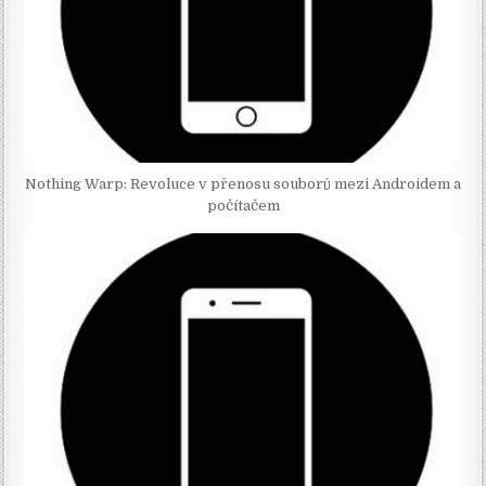
Nothing Warp: Revoluce v přenosu souborů mezi Androidem a
počítačem