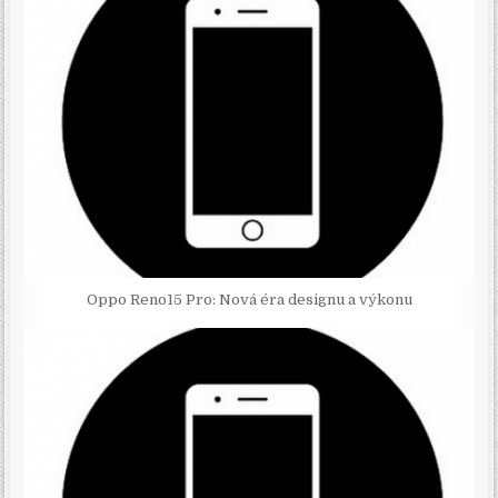
Oppo Reno15 Pro: Nová éra designu a výkonu