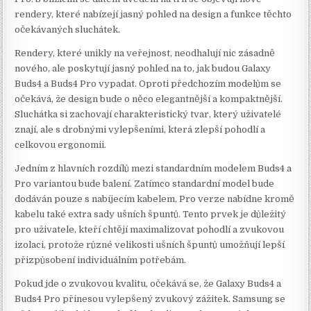
rendery, které nabízejí jasný pohled na design a funkce těchto
očekávaných sluchátek.
Rendery, které unikly na veřejnost, neodhalují nic zásadně
nového, ale poskytují jasný pohled na to, jak budou Galaxy
Buds4 a Buds4 Pro vypadat. Oproti předchozím modelům se
očekává, že design bude o něco elegantnější a kompaktnější.
Sluchátka si zachovají charakteristický tvar, který uživatelé
znají, ale s drobnými vylepšeními, která zlepší pohodlí a
celkovou ergonomii.
Jedním z hlavních rozdílů mezi standardním modelem Buds4 a
Pro variantou bude balení. Zatímco standardní model bude
dodáván pouze s nabíjecím kabelem, Pro verze nabídne kromě
kabelu také extra sady ušních špuntů. Tento prvek je důležitý
pro uživatele, kteří chtějí maximalizovat pohodlí a zvukovou
izolaci, protože různé velikosti ušních špuntů umožňují lepší
přizpůsobení individuálním potřebám.
Pokud jde o zvukovou kvalitu, očekává se, že Galaxy Buds4 a
Buds4 Pro přinesou vylepšený zvukový zážitek. Samsung se