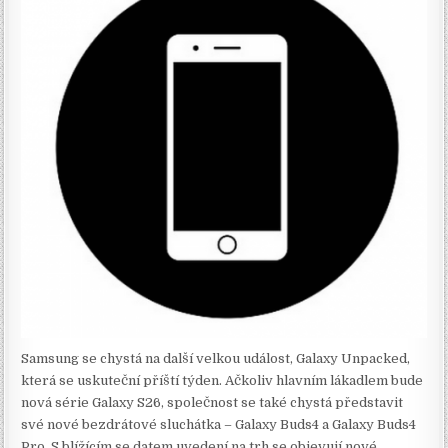
Samsung se chystá na další velkou událost, Galaxy Unpacked,
která se uskuteční příští týden. Ačkoliv hlavním lákadlem bude
nová série Galaxy S26, společnost se také chystá představit
své nové bezdrátové sluchátka – Galaxy Buds4 a Galaxy Buds4
Pro. S blížícím se datem uvedení na trh se objevují nové