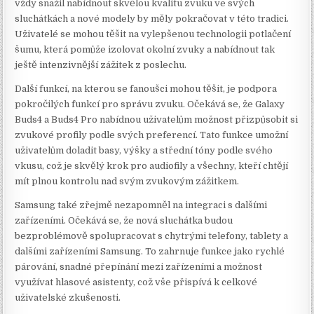
vždy snažil nabídnout skvělou kvalitu zvuku ve svých
sluchátkách a nové modely by měly pokračovat v této tradici.
Uživatelé se mohou těšit na vylepšenou technologii potlačení
šumu, která pomůže izolovat okolní zvuky a nabídnout tak
ještě intenzivnější zážitek z poslechu.
Další funkcí, na kterou se fanoušci mohou těšit, je podpora
pokročilých funkcí pro správu zvuku. Očekává se, že Galaxy
Buds4 a Buds4 Pro nabídnou uživatelům možnost přizpůsobit si
zvukové profily podle svých preferencí. Tato funkce umožní
uživatelům doladit basy, výšky a střední tóny podle svého
vkusu, což je skvělý krok pro audiofily a všechny, kteří chtějí
mít plnou kontrolu nad svým zvukovým zážitkem.
Samsung také zřejmě nezapomněl na integraci s dalšími
zařízeními. Očekává se, že nová sluchátka budou
bezproblémově spolupracovat s chytrými telefony, tablety a
dalšími zařízeními Samsung. To zahrnuje funkce jako rychlé
párování, snadné přepínání mezi zařízeními a možnost
využívat hlasové asistenty, což vše přispívá k celkové
uživatelské zkušenosti.