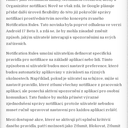
Organizátor notifikací. Nově se však zdá, že Google plánuje
přidat další úroveň flexibility do této již pokročilé správy
notifikací prostřednictvím nového konceptu zvaného
Notification Rules. Tato novinka byla poprvé odhalena ve verzi
Android 17 Beta 3, a zdá se, že by mohla zásadně změnit
způsob, jakým uživatelé interagují s upozorněními na svých
zařízeních.
Notification Rules umožní uživatelům definovat specifická
pravidla pro notifikace na základě aplikací nebo lidí. Tímto
způsobem si uživatelé budou moci nastavit preference, které
budou automaticky aplikovány v závislosti na různých
okolnostech. Například, pokud je uživatel na schůzce, může si
nastavit pravidlo, které ztlumí všechny notifikace z pracovních
aplikací, ale ponechá aktivní upozornění z aplikací pro osobní
komunikaci. Tato funkce by mohla přinést výrazné
zjednodušení správy notifikací, protože uživatelé nebudou
muset ručně upravovat nastavení pro každou aplikaci zvlášť.
Mezi dostupné akce, které se aktivují při splnění kritérií
daného pravidla, patří možnosti jako Ztlumit, Blokovat, Ztlumit