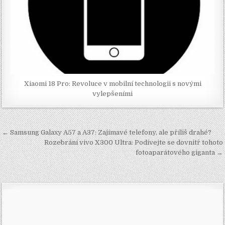
Xiaomi 18 Pro: Revoluce v mobilní technologii s novými
vylepšeními
Navigace
← Samsung Galaxy A57 a A37: Zajímavé telefony, ale příliš drahé?
pro
Rozebrání vivo X300 Ultra: Podívejte se dovnitř tohoto
fotoaparátového giganta →
příspěvek