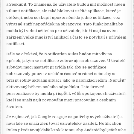
a Seskupit. To znamená, že uživatelé budou mít možnost nejen
ztlumit notifikace, ale také blokovat určité aplikace, které je
obtěžují, nebo seskupit upozornění do jedné notifikace, což
výrazně sníží nepořádek na obrazovce. Tato funkcionalita by
mohla být velmi užitečná pro uživatele, kteří mají na svém
zařízení velké množství aplikací a často se potýkají s přívalem
notifikací.
Dále se očekává, že Notification Rules budou mít vliv na
způsob, jakým se notifikace zobrazují na obrazovce. Uživatelé
si budou moci nastavit pravidla tak, aby se notifikace
zobrazovaly pouze v určitém časovém rámci nebo aby se
přizpůsobily aktuální situaci, jako je například režim „Nerušit“
aktivovaný během nočního odpočinku. Tato úroveň
personalizace by mohla přispět k větší spokojenosti uživatelů,
kteří se snaží najít rovnováhu mezi pracovním a osobním
životem.
Je zajímavé, jak Google reaguje na potřeby svých uživatelů a
neustále se snaží zlepšovat uživatelský zážitek. Notification
Rules představují další krok k tomu, aby Android byl ještě více