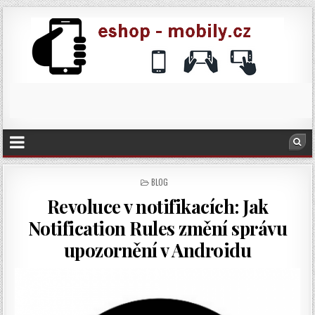
POSTED
BLOG
IN
Revoluce v notifikacích: Jak
Notification Rules změní správu
upozornění v Androidu