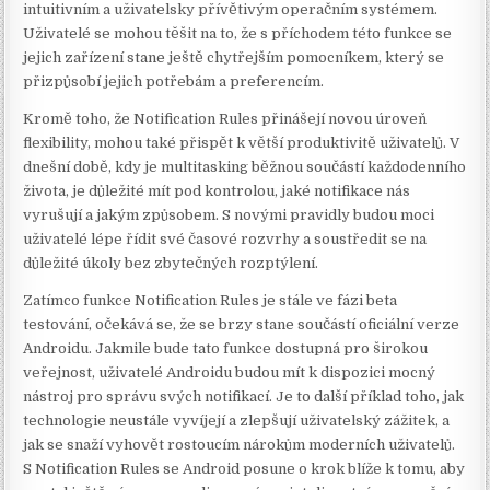
intuitivním a uživatelsky přívětivým operačním systémem.
Uživatelé se mohou těšit na to, že s příchodem této funkce se
jejich zařízení stane ještě chytřejším pomocníkem, který se
přizpůsobí jejich potřebám a preferencím.
Kromě toho, že Notification Rules přinášejí novou úroveň
flexibility, mohou také přispět k větší produktivitě uživatelů. V
dnešní době, kdy je multitasking běžnou součástí každodenního
života, je důležité mít pod kontrolou, jaké notifikace nás
vyrušují a jakým způsobem. S novými pravidly budou moci
uživatelé lépe řídit své časové rozvrhy a soustředit se na
důležité úkoly bez zbytečných rozptýlení.
Zatímco funkce Notification Rules je stále ve fázi beta
testování, očekává se, že se brzy stane součástí oficiální verze
Androidu. Jakmile bude tato funkce dostupná pro širokou
veřejnost, uživatelé Androidu budou mít k dispozici mocný
nástroj pro správu svých notifikací. Je to další příklad toho, jak
technologie neustále vyvíjejí a zlepšují uživatelský zážitek, a
jak se snaží vyhovět rostoucím nárokům moderních uživatelů.
S Notification Rules se Android posune o krok blíže k tomu, aby