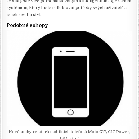
se stal ještě více personalizovaným a inteligentním operačním
systémem, který bude reflektovat potřeby svých uživatelů a
jejich životní styl.
Podobné eshopy
Nové úniky renderů mobilních telefonů Moto G17, G17 Power,
G67 a G77