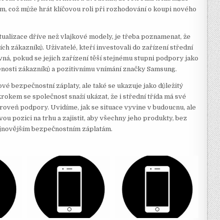
m, což může hrát klíčovou roli při rozhodování o koupi nového
ualizace dříve než vlajkové modely, je třeba poznamenat, že
cích zákazníků. Uživatelé, kteří investovali do zařízení střední
ávná, pokud se jejich zařízení těší stejnému stupni podpory jako
jenosti zákazníků a pozitivnímu vnímání značky Samsung.
é bezpečnostní záplaty, ale také se ukazuje jako důležitý
krokem se společnost snaží ukázat, že i střední třída má své
roveň podpory. Uvidíme, jak se situace vyvine v budoucnu, ale
vou pozici na trhu a zajistit, aby všechny jeho produkty, bez
ejnovějším bezpečnostním záplatám.