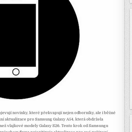
bjevují novinky, které překvapují nejen odborníky, ale i běžné
dní aktualizace pro Samsung Galaxy A54, která obdržela
než vlajkové modely Galaxy S26. Tento krok od Samsungu