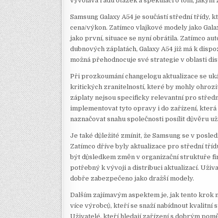
vyvolává řadu otázek a spekulací o tom, jakým 
Samsung Galaxy A54 je součástí střední třídy,
cena/výkon. Zatímco vlajkové modely jako Galax
jako první, situace se nyní obrátila. Zatímco au
dubnových záplatách, Galaxy A54 již má k dispo
možná přehodnocuje své strategie v oblasti dist
Při prozkoumání changelogu aktualizace se uká
kritických zranitelností, které by mohly ohrozi
záplaty nejsou specificky relevantní pro středn
implementovat tyto opravy i do zařízení, kter
naznačovat snahu společnosti posílit důvěru už
Je také důležité zmínit, že Samsung se v posledn
Zatímco dříve byly aktualizace pro střední tříd
být důsledkem změn v organizační struktuře fir
potřebný k vývoji a distribuci aktualizací. Uživa
dobře zabezpečeno jako dražší modely.
Dalším zajímavým aspektem je, jak tento krok m
více výrobců, kteří se snaží nabídnout kvalitní
Uživatelé, kteří hledají zařízení s dobrým pom