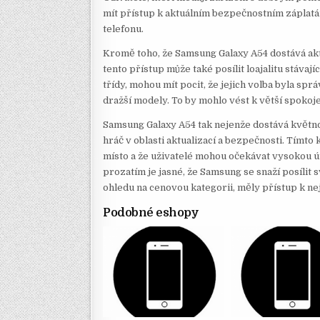
mít přístup k aktuálním bezpečnostním záplatá
telefonu.
Kromě toho, že Samsung Galaxy A54 dostává akt
tento přístup může také posílit loajalitu stávají
třídy, mohou mít pocit, že jejich volba byla spr
dražší modely. To by mohlo vést k větší spoko
Samsung Galaxy A54 tak nejenže dostává květnov
hráč v oblasti aktualizací a bezpečnosti. Tímto 
místo a že uživatelé mohou očekávat vysokou ú
prozatím je jasné, že Samsung se snaží posílit s
ohledu na cenovou kategorii, měly přístup k n
Podobné eshopy