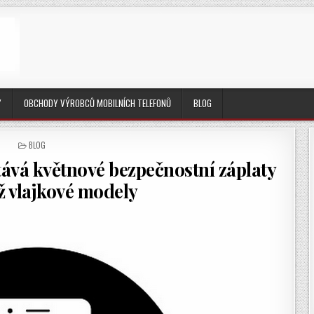
Y
OBCHODY VÝROBCŮ MOBILNÍCH TELEFONŮ
BLOG
POSTED
BLOG
IN
ává květnové bezpečnostní záplaty
ž vlajkové modely