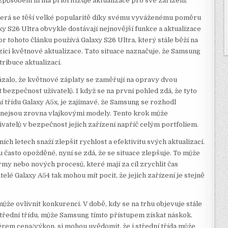
způsobem firma prioritizuje aktualizace pro své zařízení.
 která se těší velké popularitě díky svému vyváženému poměru
y S26 Ultra obvykle dostávají nejnovější funkce a aktualizace
tor tohoto článku používá Galaxy S26 Ultra, který stále běží na
zici květnové aktualizace. Tato situace naznačuje, že Samsung
ribuce aktualizací.
zalo, že květnové záplaty se zaměřují na opravy dvou
t bezpečnost uživatelů. I když se na první pohled zdá, že tyto
í třídu Galaxy A5x, je zajímavé, že Samsung se rozhodl
á nejsou zrovna vlajkovými modely. Tento krok může
ivatelů v bezpečnost jejich zařízení napříč celým portfoliem.
ích letech snaží zlepšit rychlost a efektivitu svých aktualizací.
u často opožděné, nyní se zdá, že se situace zlepšuje. To může
my nebo nových procesů, které mají za cíl zrychlit čas
telé Galaxy A54 tak mohou mít pocit, že jejich zařízení je stejně
ůže ovlivnit konkurenci. V době, kdy se na trhu objevuje stále
 střední třídu, může Samsung tímto přístupem získat náskok.
ěrem cena/výkon, si mohou uvědomit, že i střední třída může