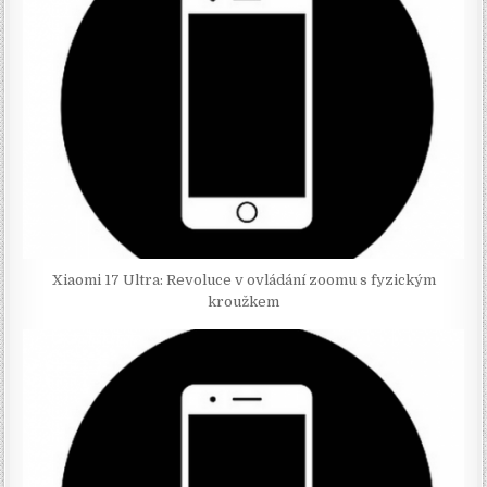
Xiaomi 17 Ultra: Revoluce v ovládání zoomu s fyzickým
kroužkem