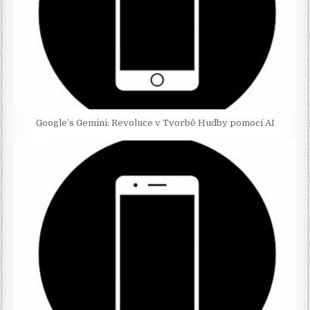
Google’s Gemini: Revoluce v Tvorbě Hudby pomocí AI