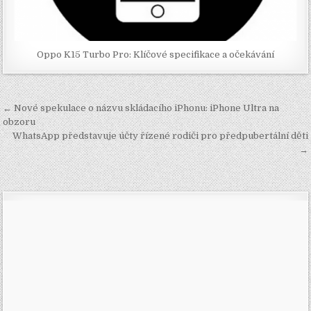
Oppo K15 Turbo Pro: Klíčové specifikace a očekávání
Navigace
← Nové spekulace o názvu skládacího iPhonu: iPhone Ultra na
pro
obzoru
WhatsApp představuje účty řízené rodiči pro předpubertální děti
příspěvek
→