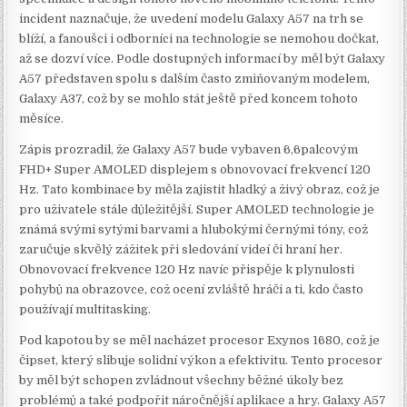
incident naznačuje, že uvedení modelu Galaxy A57 na trh se
blíží, a fanoušci i odborníci na technologie se nemohou dočkat,
až se dozví více. Podle dostupných informací by měl být Galaxy
A57 představen spolu s dalším často zmiňovaným modelem,
Galaxy A37, což by se mohlo stát ještě před koncem tohoto
měsíce.
Zápis prozradil, že Galaxy A57 bude vybaven 6,6palcovým
FHD+ Super AMOLED displejem s obnovovací frekvencí 120
Hz. Tato kombinace by měla zajistit hladký a živý obraz, což je
pro uživatele stále důležitější. Super AMOLED technologie je
známá svými sytými barvami a hlubokými černými tóny, což
zaručuje skvělý zážitek při sledování videí či hraní her.
Obnovovací frekvence 120 Hz navíc přispěje k plynulosti
pohybů na obrazovce, což ocení zvláště hráči a ti, kdo často
používají multitasking.
Pod kapotou by se měl nacházet procesor Exynos 1680, což je
čipset, který slibuje solidní výkon a efektivitu. Tento procesor
by měl být schopen zvládnout všechny běžné úkoly bez
problémů a také podpořit náročnější aplikace a hry. Galaxy A57