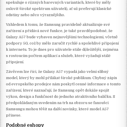
spekuluje o různých barevných variantách, které by měly
oslovit široké spektrum uživatelů, ať už preferují klasické
odstíny nebo něco výraznějšího.
Vzhledem k tomu, že Samsung pravidelně aktualizuje své
zařízení a přidává nové funkce, je také pravděpodobné, že
Galaxy A57 bude vybaven nejnovějšími technologiemi, včetně
podpory 5G, což by mělo zaručit rychlé a spolehlivé připojení
k internetu. To je dnes pro uživatele stále důležitější, zejména
s rostoucím počtem aplikací a služeb, které vyžadují stálé
připojení.
Závěrem lze říci, že Galaxy A57 vypadá jako velmi slibný
model, který by mohl přilákat široké publikum. Chybný zápis
od evropského prodejce nám poskytl cenné informace o tomto
zařízení, které naznačují, že Samsung opět dokáže spojit
výkon, design a funkčnost do jednoho atraktivního balíčku. S
předpokládaným uvedením na trh na obzoru se fanoušci
Samsungu mohou těšit na další novinky, které model A57
přinese.
Podobné eshopy