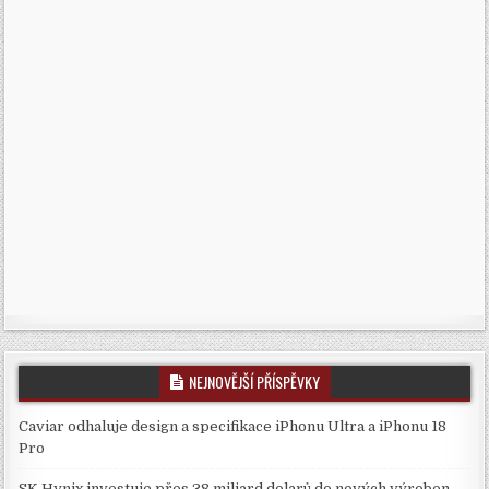
NEJNOVĚJŠÍ PŘÍSPĚVKY
Caviar odhaluje design a specifikace iPhonu Ultra a iPhonu 18
Pro
SK Hynix investuje přes 38 miliard dolarů do nových výroben