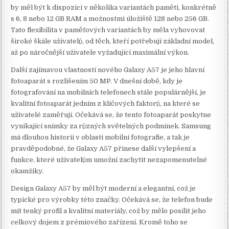
by měl být k dispozici v několika variantách paměti, konkrétně
s 6, 8 nebo 12 GB RAM a možnostmi úložiště 128 nebo 256 GB.
Tato flexibilita v paměťových variantách by měla vyhovovat
široké škále uživatelů, od těch, kteří potřebují základní model,
až po náročnější uživatele vyžadující maximální výkon.
Další zajímavou vlastností nového Galaxy A57 je jeho hlavní
fotoaparát s rozlišením 50 MP. V dnešní době, kdy je
fotografování na mobilních telefonech stále populárnější, je
kvalitní fotoaparát jedním z klíčových faktorů, na které se
uživatelé zaměřují. Očekává se, že tento fotoaparát poskytne
vynikající snímky za různých světelných podmínek. Samsung
má dlouhou historii v oblasti mobilní fotografie, a tak je
pravděpodobné, že Galaxy A57 přinese další vylepšení a
funkce, které uživatelům umožní zachytit nezapomenutelné
okamžiky.
Design Galaxy A57 by měl být moderní a elegantní, což je
typické pro výrobky této značky. Očekává se, že telefon bude
mít tenký profil a kvalitní materiály, což by mělo posílit jeho
celkový dojem z prémiového zařízení. Kromě toho se