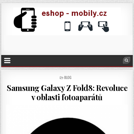
POSTED
BLOG
IN
Samsung Galaxy Z Fold8: Revoluce
v oblasti fotoaparátů