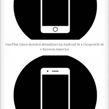
OnePlus Open dostává aktualizaci na Android 16 s OxygenOS 16
v Severní Americe