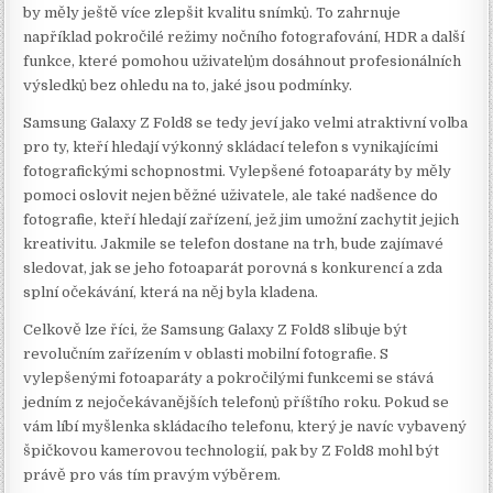
by měly ještě více zlepšit kvalitu snímků. To zahrnuje
například pokročilé režimy nočního fotografování, HDR a další
funkce, které pomohou uživatelům dosáhnout profesionálních
výsledků bez ohledu na to, jaké jsou podmínky.
Samsung Galaxy Z Fold8 se tedy jeví jako velmi atraktivní volba
pro ty, kteří hledají výkonný skládací telefon s vynikajícími
fotografickými schopnostmi. Vylepšené fotoaparáty by měly
pomoci oslovit nejen běžné uživatele, ale také nadšence do
fotografie, kteří hledají zařízení, jež jim umožní zachytit jejich
kreativitu. Jakmile se telefon dostane na trh, bude zajímavé
sledovat, jak se jeho fotoaparát porovná s konkurencí a zda
splní očekávání, která na něj byla kladena.
Celkově lze říci, že Samsung Galaxy Z Fold8 slibuje být
revolučním zařízením v oblasti mobilní fotografie. S
vylepšenými fotoaparáty a pokročilými funkcemi se stává
jedním z nejočekávanějších telefonů příštího roku. Pokud se
vám líbí myšlenka skládacího telefonu, který je navíc vybavený
špičkovou kamerovou technologií, pak by Z Fold8 mohl být
právě pro vás tím pravým výběrem.