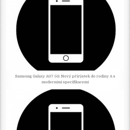
Samsung Galaxy A07 5G: Nový přírůstek do rodiny A s
moderními specifikacemi