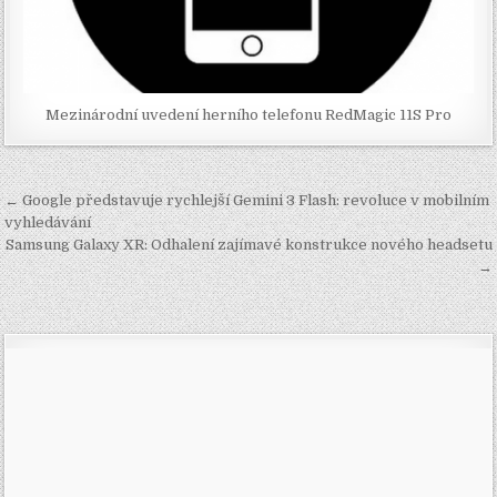
Mezinárodní uvedení herního telefonu RedMagic 11S Pro
Navigace
← Google představuje rychlejší Gemini 3 Flash: revoluce v mobilním
pro
vyhledávání
Samsung Galaxy XR: Odhalení zajímavé konstrukce nového headsetu
příspěvek
→