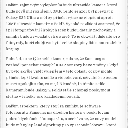
Dalším zajímavým vylepšením bude ultrawide kamera, která
bude nově mít rozlišení 50MP. Tento senzor byl převzat z
Galaxy S25 Ultra a měl by přinést výrazné zlepšení oproti
12MP ultrawide kameře v Fold7. Vysoké rozlišení znamená, že
i při fotografování širokých scén budou detaily zachovány a
snímky budou vypadat ostře a živě. To je obzvlášť důležité pro
fotografy, kteří chtějí zachytit velké skupiny lidí nebo rozlehlé
krajiny.
Bohužel, co se týče selfie kamer, zdá se, že Samsung se
rozhodl ponechat stávající 10MP senzory beze změny. I když
by bylo skvělé vidět vylepšení v této oblasti, což by mohlo
přinést lepší kvalitu selfie a videohovorů, uživatelé se budou
muset spokojit s tím, co mají. Nicméně, i s těmito selfie
kamerami bude Galaxy Z Fold8 stále schopný poskytnout
slušné výsledky pro každodenní použití.
Dalším aspektem, který stojí za zmínku, je software
fotoaparátu. Samsung má dlouhou historii v poskytování
pokročilých funkcí fotoaparátu, a očekává se, že nový model
bude mít vylepšené algoritmy pro zpracování obrazu, které