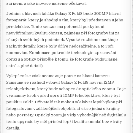
zařízení, a jaké inovace můžeme očekávat.
Jedním z hlavních taháků Galaxy Z Fold8 bude 200MP hlavní
fotoaparát, který je shodný s tím, který byl představen u jeho
předchůdce. Tento senzor má potenciál poskytnout
neuvěřitelnou kvalitu obrazu, zejména při fotografování za
různých světelných podmínek. Vysoké rozlišení umožňuje
zachytit detaily, které byly dříve nedosažitelné, a to i při
zoomování. Kombinace pokročilé technologie zpracování
obrazu a optiky přispěje k tomu, že fotografie budou jasné,
ostré a plné detailů.
Vylepšení se však neomezuje pouze na hlavní kameru.
Samsung se rozhodl vybavit Galaxy Z Fold8 novým 12MP
teleobjektivem, který bude schopen 3x optického zoomu. To je
významný krok vpřed oproti 10MP teleobjektivu, který byl
použit u Fold7. Uživatelé tak mohou očekávat lepší výkon při
fotografování vzdálenějších objektů, ať už se jedná o krajiny
nebo portréty. Optický zoom je vždy výhodnější než digitální, a
tento upgrade by měl přinést lepší kvalitu snímků bez ztráty
detailů.