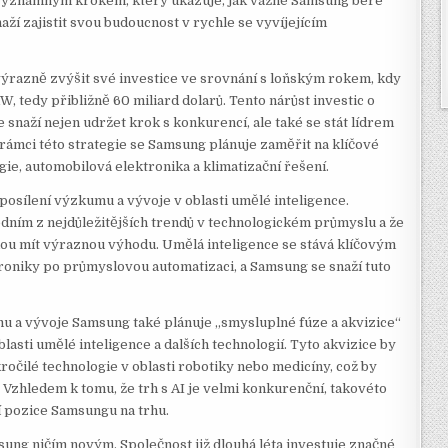
e významným krokem, který ukazuje, jak vážně Samsung bere
ží zajistit svou budoucnost v rychle se vyvíjejícím
ýrazně zvýšit své investice ve srovnání s loňským rokem, kdy
, tedy přibližně 60 miliard dolarů. Tento nárůst investic o
 snaží nejen udržet krok s konkurencí, ale také se stát lídrem
V rámci této strategie se Samsung plánuje zaměřit na klíčové
gie, automobilová elektronika a klimatizační řešení.
e posílení výzkumu a vývoje v oblasti umělé inteligence.
edním z nejdůležitějších trendů v technologickém průmyslu a že
budou mít výraznou výhodu. Umělá inteligence se stává klíčovým
oniky po průmyslovou automatizaci, a Samsung se snaží tuto
u a vývoje Samsung také plánuje „smysluplné fúze a akvizice“
lasti umělé inteligence a dalších technologií. Tyto akvizice by
ročilé technologie v oblasti robotiky nebo medicíny, což by
 Vzhledem k tomu, že trh s AI je velmi konkurenční, takovéto
í pozice Samsungu na trhu.
ung ničím novým. Společnost již dlouhá léta investuje značné