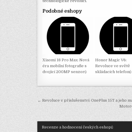
technologické revoluci.
Podobné eshopy
Xiaomi 18 Pro Max: Nová
Honor Magic V6:
éra mobilní fotografie s
Revoluce ve světě
dvojicí 200MP senzorů
skládacích telefonů
Navigace
← Revoluce v příslušenství: OnePlus 15T a jeho 
pro
Motoro
příspěvek
Recenze a hodnocení českých eshopů