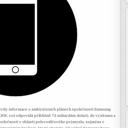
evily informace o ambiciózních plánech společnosti Samsung
ů KRW, což odpovídá přibližně 73 miliardám dolarů, do výzkumu a
 společnosti v oblasti polovodičového průmyslu, zejména v