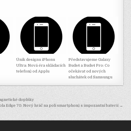
Únik designu iPhonu
Představujeme Galaxy
Ultra: Nová éra skládacích
Buds4 a Buds4 Pro: Co
telefonů od Applu
očekávat od nových
sluchátek od Samsungu
magnetické doplňky
la Edge 70: Nový hráč na poli smartphonů s impozantní baterií →