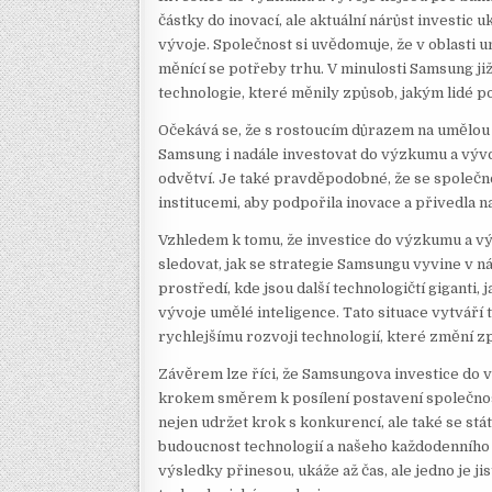
částky do inovací, ale aktuální nárůst investic
vývoje. Společnost si uvědomuje, že v oblasti u
měnící se potřeby trhu. V minulosti Samsung ji
technologie, které měnily způsob, jakým lidé p
Očekává se, že s rostoucím důrazem na umělou i
Samsung i nadále investovat do výzkumu a vývoj
odvětví. Je také pravděpodobné, že se společn
institucemi, aby podpořila inovace a přivedla n
Vzhledem k tomu, že investice do výzkumu a vývo
sledovat, jak se strategie Samsungu vyvine v n
prostředí, kde jsou další technologičtí giganti, 
vývoje umělé inteligence. Tato situace vytváří t
rychlejšímu rozvoji technologií, které změní z
Závěrem lze říci, že Samsungova investice do
krokem směrem k posílení postavení společnosti 
nejen udržet krok s konkurencí, ale také se stá
budoucnost technologií a našeho každodenního ž
výsledky přinesou, ukáže až čas, ale jedno je ji