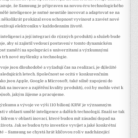
 ukazuje, že Samsung je připraven na novou éru technologického
mělé inteligence je nutné neustále inovovat a adaptovat se na
ž několikrát prokázal svou schopnost vyvinout a zavést nové
oužívají elektroniku v každodenním životě.
nteligenci a její integraci do různých produktů a služeb bude
e, aby si zajistil vedoucí postavení v tomto dynamickém
ost zaměří na spolupráci s univerzitami a výzkumnými
a trh nové myšlenky a technologie.
je jsou dlouhodobé a vyžadují čas na realizaci, je důležité
ásledujících letech. Společnost se ocitá v konkurenčním
jako jsou Apple, Google a Microsoft, také silně zapojeni do
lak na inovace a zajištění kvality produktů, což by mohlo vést k
působ, jakým žijeme a pracujeme.
 výzkumu a vývoje ve výši 110 bilionů KRW je významným
v oblasti umělé inteligence a dalších technologií. Snaží se tak
t lídrem v oblasti inovací, které budou mít zásadní dopad na
ivota. Jak se budou tyto investice vyvíjet a jaké konkrétní
sté – Samsung se chystá hrát klíčovou roli v nadcházející