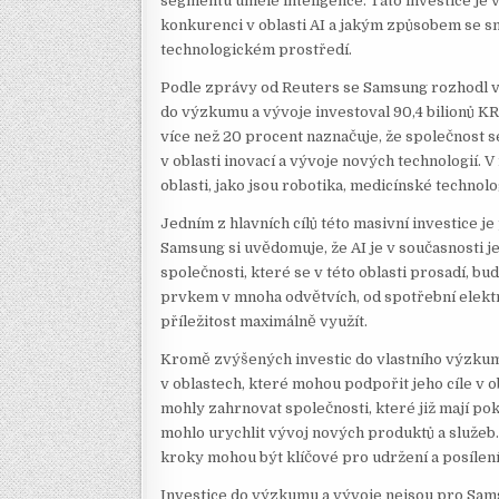
segmentu umělé inteligence. Tato investice j
konkurenci v oblasti AI a jakým způsobem se sna
technologickém prostředí.
Podle zprávy od Reuters se Samsung rozhodl v
do výzkumu a vývoje investoval 90,4 bilionů KRW
více než 20 procent naznačuje, že společnost se
v oblasti inovací a vývoje nových technologií. 
oblasti, jako jsou robotika, medicínské technolo
Jedním z hlavních cílů této masivní investice j
Samsung si uvědomuje, že AI je v současnosti j
společnosti, které se v této oblasti prosadí, 
prvkem v mnoha odvětvích, od spotřební elektr
příležitost maximálně využít.
Kromě zvýšených investic do vlastního výzkum
v oblastech, které mohou podpořit jeho cíle v ob
mohly zahrnovat společnosti, které již mají pok
mohlo urychlit vývoj nových produktů a služeb.
kroky mohou být klíčové pro udržení a posílen
Investice do výzkumu a vývoje nejsou pro Sams