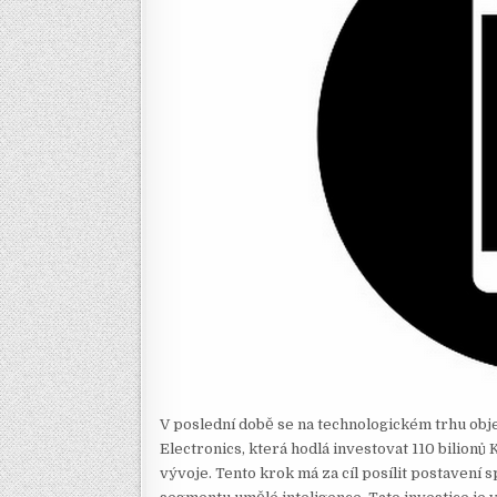
V poslední době se na technologickém trhu obj
Electronics, která hodlá investovat 110 bilion
vývoje. Tento krok má za cíl posílit postavení