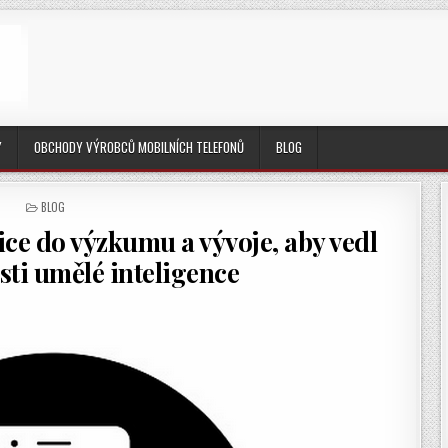
Y
OBCHODY VÝROBCŮ MOBILNÍCH TELEFONŮ
BLOG
POSTED
BLOG
IN
ce do výzkumu a vývoje, aby vedl
sti umělé inteligence