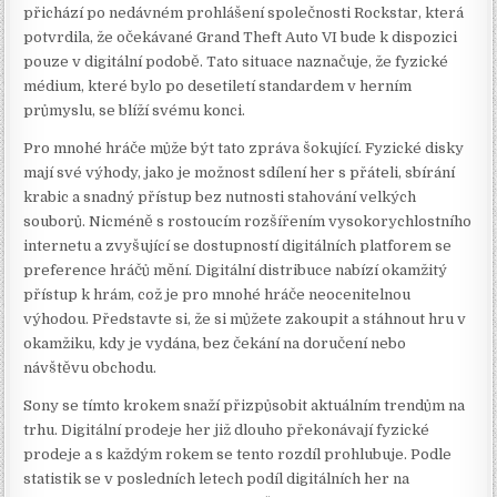
přichází po nedávném prohlášení společnosti Rockstar, která
potvrdila, že očekávané Grand Theft Auto VI bude k dispozici
pouze v digitální podobě. Tato situace naznačuje, že fyzické
médium, které bylo po desetiletí standardem v herním
průmyslu, se blíží svému konci.
Pro mnohé hráče může být tato zpráva šokující. Fyzické disky
mají své výhody, jako je možnost sdílení her s přáteli, sbírání
krabic a snadný přístup bez nutnosti stahování velkých
souborů. Nicméně s rostoucím rozšířením vysokorychlostního
internetu a zvyšující se dostupností digitálních platforem se
preference hráčů mění. Digitální distribuce nabízí okamžitý
přístup k hrám, což je pro mnohé hráče neocenitelnou
výhodou. Představte si, že si můžete zakoupit a stáhnout hru v
okamžiku, kdy je vydána, bez čekání na doručení nebo
návštěvu obchodu.
Sony se tímto krokem snaží přizpůsobit aktuálním trendům na
trhu. Digitální prodeje her již dlouho překonávají fyzické
prodeje a s každým rokem se tento rozdíl prohlubuje. Podle
statistik se v posledních letech podíl digitálních her na