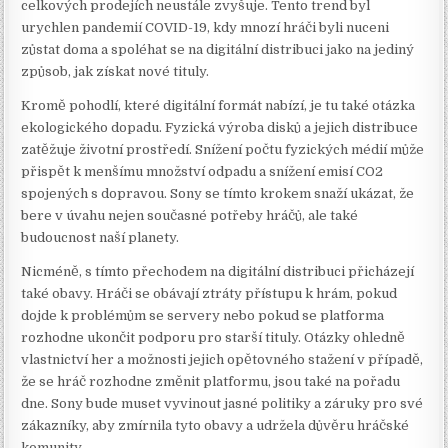
celkových prodejích neustále zvyšuje. Tento trend byl
urychlen pandemií COVID-19, kdy mnozí hráči byli nuceni
zůstat doma a spoléhat se na digitální distribuci jako na jediný
způsob, jak získat nové tituly.
Kromě pohodlí, které digitální formát nabízí, je tu také otázka
ekologického dopadu. Fyzická výroba disků a jejich distribuce
zatěžuje životní prostředí. Snížení počtu fyzických médií může
přispět k menšímu množství odpadu a snížení emisí CO2
spojených s dopravou. Sony se tímto krokem snaží ukázat, že
bere v úvahu nejen současné potřeby hráčů, ale také
budoucnost naší planety.
Nicméně, s tímto přechodem na digitální distribuci přicházejí
také obavy. Hráči se obávají ztráty přístupu k hrám, pokud
dojde k problémům se servery nebo pokud se platforma
rozhodne ukončit podporu pro starší tituly. Otázky ohledně
vlastnictví her a možnosti jejich opětovného stažení v případě,
že se hráč rozhodne změnit platformu, jsou také na pořadu
dne. Sony bude muset vyvinout jasné politiky a záruky pro své
zákazníky, aby zmírnila tyto obavy a udržela důvěru hráčské
komunity.