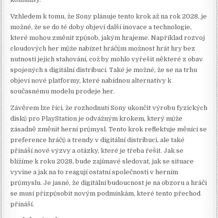
Vzhledem k tomu, že Sony plánuje tento krok až na rok 2028, je
možné, že se do té doby objeví další inovace a technologie,
které mohou změnit způsob, jakým hrajeme. Například rozvoj
cloudových her může nabízet hráčům možnost hrát hry bez
nutnosti jejich stahování, což by mohlo vyřešit některé z obav
spojených s digitální distribucí. Také je možné, že se na trhu
objeví nové platformy, které nabídnou alternativy k
současnému modelu prodeje her.
Závěrem lze říci, že rozhodnutí Sony ukončit výrobu fyzických
disků pro PlayStation je odvážným krokem, který může
zásadně změnit herní průmysl. Tento krok reflektuje měnící se
preference hráčů a trendy v digitální distribuci, ale také
přináší nové výzvy a otázky, které je třeba řešit. Jak se
blížíme k roku 2028, bude zajímavé sledovat, jak se situace
vyvine a jak na to reagují ostatní společnosti v herním
průmyslu. Je jasné, že digitální budoucnost je na obzoru a hráči
se musí přizpůsobit novým podmínkám, které tento přechod
přináší.