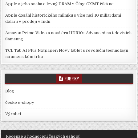
Apple a jeho snaha o levný DRAM z Číny: CXMT říká ne
Apple dosáhl historického milníku s více než 10 miliardami
dolarů v prodeji v Indii
Amazon Prime Video a nová éra HDR10+ Advanced na televizích
Samsung
TCL Tab A1 Plus Nxtpaper: Nový tablet s revoluční technologií
na americkém trhu
RUBRIKY
Blog
české e-shopy
Výrobci
Recenze a hodnocení českých eshopů