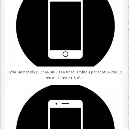
Týdenní nabídky: OnePlus 13 se vrací s plnou parádou, Pixel 10
Pro a 10 Pro XL v akci