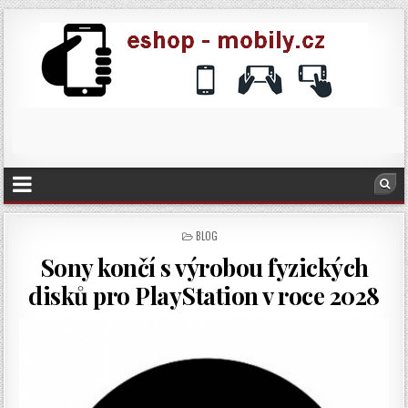
POSTED
BLOG
IN
Sony končí s výrobou fyzických
disků pro PlayStation v roce 2028