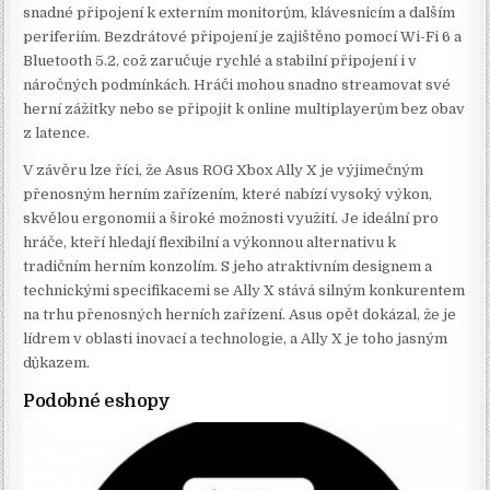
snadné připojení k externím monitorům, klávesnicím a dalším
periferiím. Bezdrátové připojení je zajištěno pomocí Wi-Fi 6 a
Bluetooth 5.2, což zaručuje rychlé a stabilní připojení i v
náročných podmínkách. Hráči mohou snadno streamovat své
herní zážitky nebo se připojit k online multiplayerům bez obav
z latence.
V závěru lze říci, že Asus ROG Xbox Ally X je výjimečným
přenosným herním zařízením, které nabízí vysoký výkon,
skvělou ergonomii a široké možnosti využití. Je ideální pro
hráče, kteří hledají flexibilní a výkonnou alternativu k
tradičním herním konzolím. S jeho atraktivním designem a
technickými specifikacemi se Ally X stává silným konkurentem
na trhu přenosných herních zařízení. Asus opět dokázal, že je
lídrem v oblasti inovací a technologie, a Ally X je toho jasným
důkazem.
Podobné eshopy