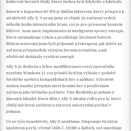
knihovně herních titulů, které mohou hrát kdykoliv a kdekoliv.
Baterie s kapacitou 80 Wh je dalším faktorem, který přispívá k
atraktivitě Ally X. V praxi jsme si všimli, že zařízení vydrží
několik hodin intenzivního hraní, což je pro přenosné konzole
klíčové. Asus navíc implementoval inteligentní správy energie,
která optimalizuje výkon a prodlužuje životnost baterie.
Během testování jsme byli příjemně překvapeni, jak dobře se
zařízení přizpůsobilo různým herním scénářům, a jak
efektivně dokázalo využívat energii.
Ally X je dodáván s lehce modifikovanou verzí operačního
systému Windows 11, což přináší hráčům výhodu v podobě
širokého spektra kompatibilních her a aplikací. Uživatelé
mohou snadno přepínat mezi hraním her a používáním
zařízení jako běžného počítače. Tato flexibilita je jedním z
hlavních lákadel, která dělá z Ally X ideální volbu pro ty, kteří
chtějí mít herní zařízení a zároveň univerzální počítač v
jednom.
Co se týče konektivity, Ally X nezklame. Disponuje širokým
spektrem portů, včetně USB-C, HDMI a dalších, což umožňuje