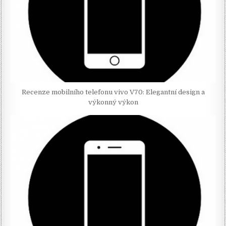
Recenze mobilního telefonu vivo V70: Elegantní design a
výkonný výkon