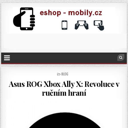
POSTED
BLOG
IN
Asus ROG Xbox Ally X: Revoluce v
ručním hraní