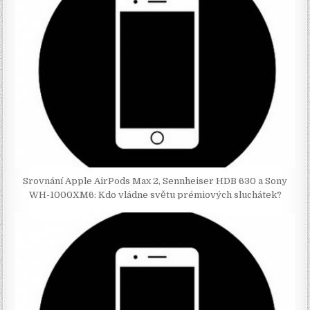
Srovnání Apple AirPods Max 2, Sennheiser HDB 630 a Sony
WH-1000XM6: Kdo vládne světu prémiových sluchátek?