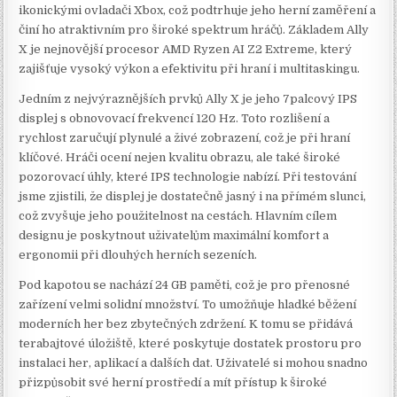
ikonickými ovladači Xbox, což podtrhuje jeho herní zaměření a
činí ho atraktivním pro široké spektrum hráčů. Základem Ally
X je nejnovější procesor AMD Ryzen AI Z2 Extreme, který
zajišťuje vysoký výkon a efektivitu při hraní i multitaskingu.
Jedním z nejvýraznějších prvků Ally X je jeho 7palcový IPS
displej s obnovovací frekvencí 120 Hz. Toto rozlišení a
rychlost zaručují plynulé a živé zobrazení, což je při hraní
klíčové. Hráči ocení nejen kvalitu obrazu, ale také široké
pozorovací úhly, které IPS technologie nabízí. Při testování
jsme zjistili, že displej je dostatečně jasný i na přímém slunci,
což zvyšuje jeho použitelnost na cestách. Hlavním cílem
designu je poskytnout uživatelům maximální komfort a
ergonomii při dlouhých herních sezeních.
Pod kapotou se nachází 24 GB paměti, což je pro přenosné
zařízení velmi solidní množství. To umožňuje hladké běžení
moderních her bez zbytečných zdržení. K tomu se přidává
terabajtové úložiště, které poskytuje dostatek prostoru pro
instalaci her, aplikací a dalších dat. Uživatelé si mohou snadno
přizpůsobit své herní prostředí a mít přístup k široké