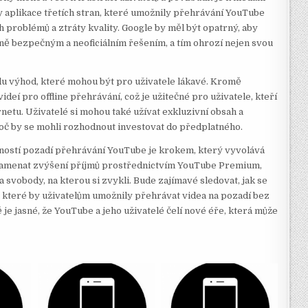
ily aplikace třetích stran, které umožnily přehrávání YouTube
 problémů a ztráty kvality. Google by měl být opatrný, aby
méně bezpečným a neoficiálním řešením, a tím ohrozí nejen svou
u výhod, které mohou být pro uživatele lákavé. Kromě
deí pro offline přehrávání, což je užitečné pro uživatele, kteří
netu. Uživatelé si mohou také užívat exkluzivní obsah a
roč by se mohli rozhodnout investovat do předplatného.
ností pozadí přehrávání YouTube je krokem, který vyvolává
znamenat zvýšení příjmů prostřednictvím YouTube Premium,
 svobody, na kterou si zvykli. Bude zajímavé sledovat, jak se
y, které by uživatelům umožnily přehrávat videa na pozadí bez
 je jasné, že YouTube a jeho uživatelé čelí nové éře, která může