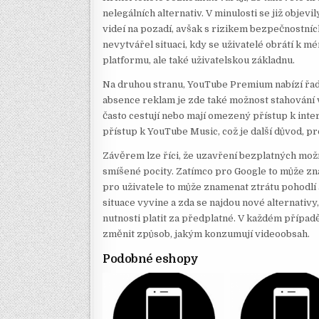
nelegálních alternativ. V minulosti se již objev
videí na pozadí, avšak s rizikem bezpečnostních
nevytvářel situaci, kdy se uživatelé obrátí k 
platformu, ale také uživatelskou základnu.
Na druhou stranu, YouTube Premium nabízí řad
absence reklam je zde také možnost stahování vi
často cestují nebo mají omezený přístup k inter
přístup k YouTube Music, což je další důvod, p
Závěrem lze říci, že uzavření bezplatných mož
smíšené pocity. Zatímco pro Google to může 
pro uživatele to může znamenat ztrátu pohodlí a
situace vyvine a zda se najdou nové alternativ
nutnosti platit za předplatné. V každém případě
změnit způsob, jakým konzumují videoobsah.
Podobné eshopy