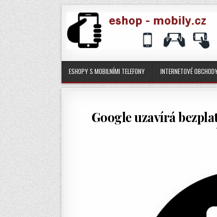
ESHOPY S MOBILNÍMI TELEFONY
INTERNETOVÉ OBCHOD
Google uzavírá bezpla