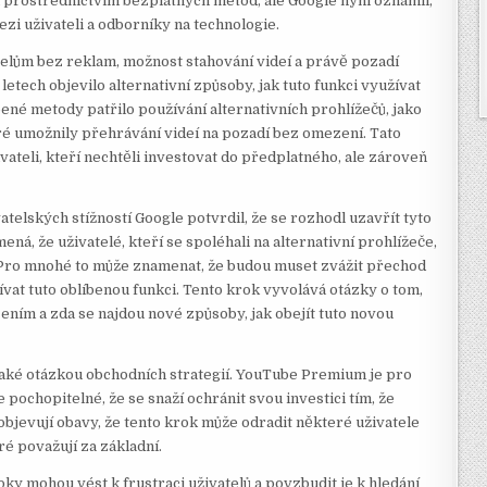
n prostřednictvím bezplatných metod, ale Google nyní oznámil,
ezi uživateli a odborníky na technologie.
telům bez reklam, možnost stahování videí a právě pozadí
etech objevilo alternativní způsoby, jak tuto funkci využívat
bené metody patřilo používání alternativních prohlížečů, jako
ré umožnily přehrávání videí na pozadí bez omezení. Tato
ateli, kteří nechtěli investovat do předplatného, ale zároveň
telských stížností Google potvrdil, že se rozhodl uzavřít tyto
á, že uživatelé, kteří se spoléhali na alternativní prohlížeče,
. Pro mnohé to může znamenat, že budou muset zvážit přechod
at tuto oblíbenou funkci. Tento krok vyvolává otázky o tom,
ením a zda se najdou nové způsoby, jak obejít tuto novou
 také otázkou obchodních strategií. YouTube Premium je pro
 pochopitelné, že se snaží ochránit svou investici tím, že
bjevují obavy, že tento krok může odradit některé uživatele
eré považují za základní.
oky mohou vést k frustraci uživatelů a povzbudit je k hledání