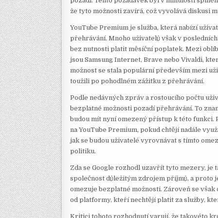
pozadí. Tento požadavek byl v minulosti splně
že tyto možnosti zavírá, což vyvolává diskusi m
YouTube Premium je služba, která nabízí uživa
přehrávání. Mnoho uživatelů však v posledních l
bez nutnosti platit měsíční poplatek. Mezi oblí
jsou Samsung Internet, Brave nebo Vivaldi, kte
možnost se stala populární především mezi uživ
toužili po pohodlném zážitku z přehrávání.
Podle nedávných zpráv a rostoucího počtu uživa
bezplatné možnosti pozadí přehrávání. To znamen
budou mít nyní omezený přístup k této funkci
na YouTube Premium, pokud chtějí nadále využív
jak se budou uživatelé vyrovnávat s tímto omez
politiku.
Zda se Google rozhodl uzavřít tyto mezery, je
společnost důležitým zdrojem příjmů, a proto je
omezuje bezplatné možnosti. Zároveň se však o
od platformy, kteří nechtějí platit za služby, kt
Kritici tohoto rozhodnutí varují, že takovéto kr