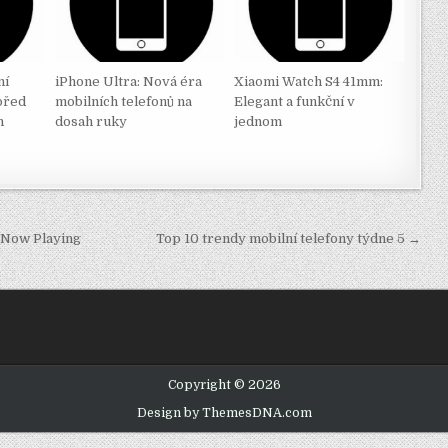
ní
iPhone Ultra: Nová éra
Xiaomi Watch S4 41mm:
 před
mobilních telefonů na
Elegant a funkční v
m
dosah ruky
jednom
y Now Playing
Top 10 trendy mobilní telefony týdne 5 →
Copyright © 2026
Design by ThemesDNA.com