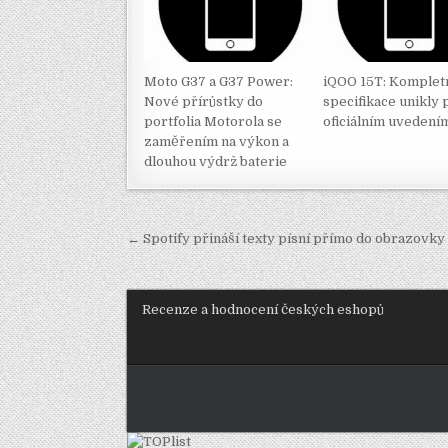
Moto G37 a G37 Power:
iQOO 15T: Komplet
Nové přírůstky do
specifikace unikly
portfolia Motorola se
oficiálním uvedení
zaměřením na výkon a
dlouhou výdrž baterie
Navigace
← Spotify přináší texty písní přímo do obrazovk
pro
příspěvek
Recenze a hodnocení českých eshopů