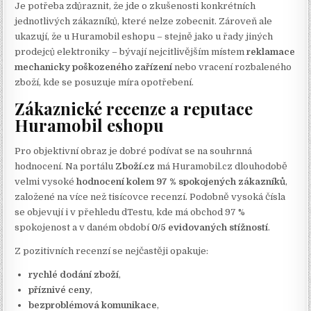
Je potřeba zdůraznit, že jde o zkušenosti konkrétních
jednotlivých zákazníků, které nelze zobecnit. Zároveň ale
ukazují, že u Huramobil eshopu – stejně jako u řady jiných
prodejců elektroniky – bývají nejcitlivějším místem
reklamace
mechanicky poškozeného zařízení
nebo vracení rozbaleného
zboží, kde se posuzuje míra opotřebení.
Zákaznické recenze a reputace
Huramobil eshopu
Pro objektivní obraz je dobré podívat se na souhrnná
hodnocení. Na portálu
Zboží.cz
má Huramobil.cz dlouhodobě
velmi vysoké
hodnocení kolem 97 % spokojených zákazníků
,
založené na více než tisícovce recenzí. Podobně vysoká čísla
se objevují i v přehledu dTestu, kde má obchod 97 %
spokojenost a v daném období
0/5 evidovaných stížností
.
Z pozitivních recenzí se nejčastěji opakuje:
rychlé dodání zboží
,
příznivé ceny
,
bezproblémová komunikace
,