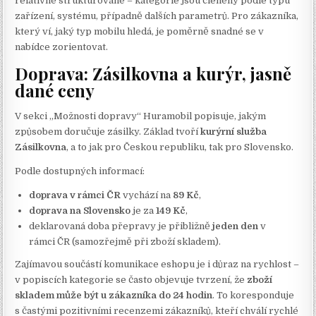
relativně strukturovaně – kategorie jsou členěny podle typu
zařízení, systému, případně dalších parametrů. Pro zákazníka,
který ví, jaký typ mobilu hledá, je poměrně snadné se v
nabídce zorientovat.
Doprava: Zásilkovna a kurýr, jasně
dané ceny
V sekci „Možnosti dopravy“ Huramobil popisuje, jakým
způsobem doručuje zásilky. Základ tvoří
kurýrní služba
Zásilkovna
, a to jak pro Českou republiku, tak pro Slovensko.
Podle dostupných informací:
doprava v rámci ČR
vychází na
89 Kč
,
doprava na Slovensko
je za
149 Kč
,
deklarovaná doba přepravy je přibližně
jeden den
v
rámci ČR (samozřejmě při zboží skladem).
Zajímavou součástí komunikace eshopu je i důraz na rychlost –
v popiscích kategorie se často objevuje tvrzení, že
zboží
skladem může být u zákazníka do 24 hodin
. To koresponduje
s častými pozitivními recenzemi zákazníků, kteří chválí rychlé