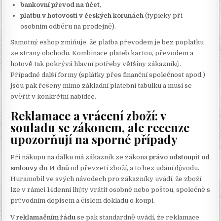
bankovní převod na účet
,
platbu v hotovosti v českých korunách
(typicky při
osobním odběru na prodejně).
Samotný eshop zmiňuje, že platba převodem je bez poplatku
ze strany obchodu. Kombinace plateb kartou, převodem a
hotově tak pokrývá hlavní potřeby většiny zákazníků.
Případné další formy (splátky přes finanční společnost apod.)
jsou pak řešeny mimo základní platební tabulku a musí se
ověřit v konkrétní nabídce.
Reklamace a vrácení zboží: v
souladu se zákonem, ale recenze
upozorňují na sporné případy
Při nákupu na dálku má zákazník ze zákona
právo odstoupit od
smlouvy do 14 dnů
od převzetí zboží, a to bez udání důvodu.
Huramobil ve svých návodech pro zákazníky uvádí, že zboží
lze v rámci 14denní lhůty vrátit osobně nebo poštou, společně s
průvodním dopisem a číslem dokladu o koupi.
V
reklamačním řádu
se pak standardně uvádí, že reklamace