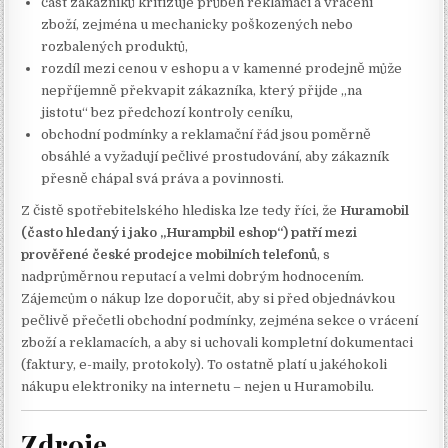
část zákazníků kritizuje průběh reklamací a vracení
zboží, zejména u mechanicky poškozených nebo
rozbalených produktů,
rozdíl mezi cenou v eshopu a v kamenné prodejně může
nepříjemně překvapit zákazníka, který přijde „na
jistotu“ bez předchozí kontroly ceníku,
obchodní podmínky a reklamační řád jsou poměrně
obsáhlé a vyžadují pečlivé prostudování, aby zákazník
přesně chápal svá práva a povinnosti.
Z čistě spotřebitelského hlediska lze tedy říci, že
Huramobil
(často hledaný i jako „Hurampbil eshop“) patří mezi
prověřené české prodejce mobilních telefonů
, s
nadprůměrnou reputací a velmi dobrým hodnocením.
Zájemcům o nákup lze doporučit, aby si před objednávkou
pečlivě přečetli obchodní podmínky, zejména sekce o vrácení
zboží a reklamacích, a aby si uchovali kompletní dokumentaci
(faktury, e-maily, protokoly). To ostatně platí u jakéhokoli
nákupu elektroniky na internetu – nejen u Huramobilu.
Zdroje