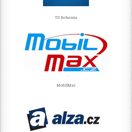
TS Bohemia
MobilMax