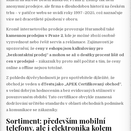
anonymní prodejce, ale firma s dlouhodobou historií na českém
trhu – v patičce webu se uvádí roky 1997–2025, což naznačuje
více než dvacetileté působení v oboru.
Kromě internetového prodeje provozuje Huramobil také
kamennou prodejnu v Praze 2
, kde je možné zboží osobně
vyzvednout nebo řešit servis a reklamace. Zajímavostí je
upozornění, že
ceny v eshopu jsou kalkulovány pro
„bezkontaktní prodej“ a mohou se až o desítky procent lišit od
cen v prodejně
– zákazník by proto měl počítat s tím, že ceny
online a offline nejsou totožné.
Z pohledu důvěryhodnosti je pro spotřebitele důležité, že
obchod je veden u
dTestu jako „APEK Certifikovaný obchod“
,
s velmi dobrým hodnocením a bez evidovaných stížností v
posuzovaném období. Tato certifikace obvykle znamená
dodržování určitého standardu v oblasti obchodních podmínek
a komunikace se zákazníky.
Sortiment: především mobilní
telefony, ale i elektronika kolem