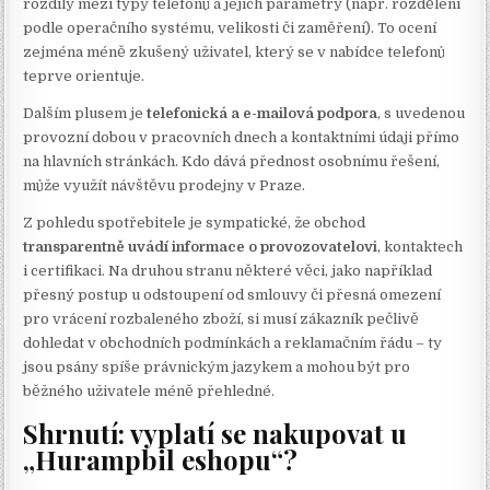
rozdíly mezi typy telefonů a jejich parametry (např. rozdělení
podle operačního systému, velikosti či zaměření). To ocení
zejména méně zkušený uživatel, který se v nabídce telefonů
teprve orientuje.
Dalším plusem je
telefonická a e-mailová podpora
, s uvedenou
provozní dobou v pracovních dnech a kontaktními údaji přímo
na hlavních stránkách. Kdo dává přednost osobnímu řešení,
může využít návštěvu prodejny v Praze.
Z pohledu spotřebitele je sympatické, že obchod
transparentně uvádí informace o provozovatelovi
, kontaktech
i certifikaci. Na druhou stranu některé věci, jako například
přesný postup u odstoupení od smlouvy či přesná omezení
pro vrácení rozbaleného zboží, si musí zákazník pečlivě
dohledat v obchodních podmínkách a reklamačním řádu – ty
jsou psány spíše právnickým jazykem a mohou být pro
běžného uživatele méně přehledné.
Shrnutí: vyplatí se nakupovat u
„Hurampbil eshopu“?