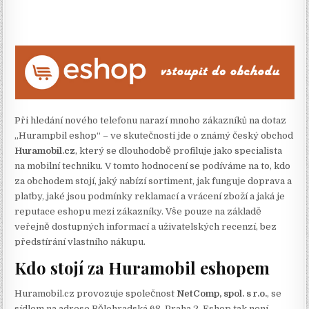
Při hledání nového telefonu narazí mnoho zákazníků na dotaz
„Hurampbil eshop“ – ve skutečnosti jde o známý český obchod
Huramobil.cz
, který se dlouhodobě profiluje jako specialista
na mobilní techniku. V tomto hodnocení se podíváme na to, kdo
za obchodem stojí, jaký nabízí sortiment, jak funguje doprava a
platby, jaké jsou podmínky reklamací a vrácení zboží a jaká je
reputace eshopu mezi zákazníky. Vše pouze na základě
veřejně dostupných informací a uživatelských recenzí, bez
předstírání vlastního nákupu.
Kdo stojí za Huramobil eshopem
Huramobil.cz provozuje společnost
NetComp, spol. s r.o.
, se
sídlem na adrese Bělehradská 68, Praha 2. Eshop tak není