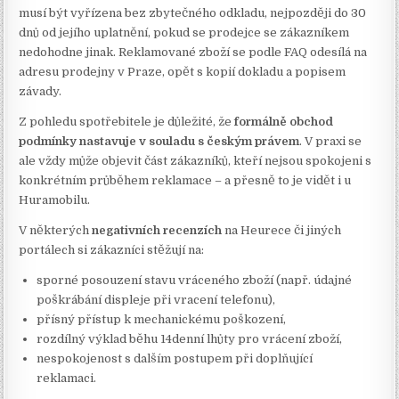
musí být vyřízena bez zbytečného odkladu, nejpozději do 30
dnů od jejího uplatnění, pokud se prodejce se zákazníkem
nedohodne jinak. Reklamované zboží se podle FAQ odesílá na
adresu prodejny v Praze, opět s kopií dokladu a popisem
závady.
Z pohledu spotřebitele je důležité, že
formálně obchod
podmínky nastavuje v souladu s českým právem
. V praxi se
ale vždy může objevit část zákazníků, kteří nejsou spokojeni s
konkrétním průběhem reklamace – a přesně to je vidět i u
Huramobilu.
V některých
negativních recenzích
na Heurece či jiných
portálech si zákazníci stěžují na:
sporné posouzení stavu vráceného zboží (např. údajné
poškrábání displeje při vracení telefonu),
přísný přístup k mechanickému poškození,
rozdílný výklad běhu 14denní lhůty pro vrácení zboží,
nespokojenost s dalším postupem při doplňující
reklamaci.