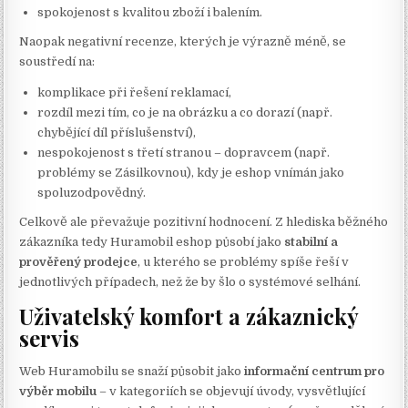
spokojenost s kvalitou zboží i balením.
Naopak negativní recenze, kterých je výrazně méně, se
soustředí na:
komplikace při řešení reklamací,
rozdíl mezi tím, co je na obrázku a co dorazí (např.
chybějící díl příslušenství),
nespokojenost s třetí stranou – dopravcem (např.
problémy se Zásilkovnou), kdy je eshop vnímán jako
spoluzodpovědný.
Celkově ale převažuje pozitivní hodnocení. Z hlediska běžného
zákazníka tedy Huramobil eshop působí jako
stabilní a
prověřený prodejce
, u kterého se problémy spíše řeší v
jednotlivých případech, než že by šlo o systémové selhání.
Uživatelský komfort a zákaznický
servis
Web Huramobilu se snaží působit jako
informační centrum pro
výběr mobilu
– v kategoriích se objevují úvody, vysvětlující