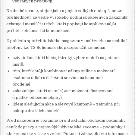
vybraných produktů.
Na druhé straně, stejně jako u jiných velkých e-shopů, nelze
přehlédnout, že vedle vysokého podílu spokojených zákazníků
existuje i menší část těch, kteří popisují komplikovanější
průběh reklamací či komunikace.
Z pohledu spotřebitelského magazínu zaměřeného na mobilní
telefony lze TS Bohemia eshop doporučit zejména:
uživatelům, kteří hledají široký výběr mobilů na jednom
místě,
těm, kteří chtějí kombinovat nákup online s možností
osobního odběru či řešení servisu na kamenné
prodejně,
zákazníkům, kteří ocení různé možnosti financování
(splátky, odložené platby),
lidem sledujícím akce a slevové kampaně – zejména při
nákupu dražších modelů.
Před nákupem je rozumné projít aktuální obchodní podmínky,
ceník dopravy a nejnovější uživatelské recenze – podmínky i
zkušenosti se v čase vyvíjejí. Pokud si zákazník tyto informace