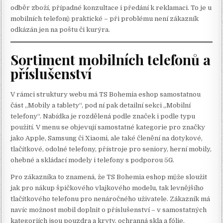
odběr zboží, případné konzultace i předání k reklamaci. To je u
mobilních telefonů praktické – při problému není zákazník
odkázán jen na poštu či kurýra.
Sortiment mobilních telefonů a
příslušenství
V rámci struktury webu má TS Bohemia eshop samostatnou
část „Mobily a tablety“, pod ní pak detailní sekci „Mobilní
telefony“. Nabídka je rozdělená podle značek i podle typu
použití. V menu se objevují samostatné kategorie pro značky
jako Apple, Samsung či Xiaomi, ale také členění na dotykové,
tlačítkové, odolné telefony, přístroje pro seniory, herní mobily,
ohebné a skládací modely i telefony s podporou 5G.
Pro zákazníka to znamená, že TS Bohemia eshop může sloužit
jak pro nákup špičkového vlajkového modelu, tak levnějšího
tlačítkového telefonu pro nenáročného uživatele. Zákazník má
navíc možnost mobil doplnit o příslušenství – v samostatných
kategoriích jsou pouzdra a kryty, ochranná skla a fólie,