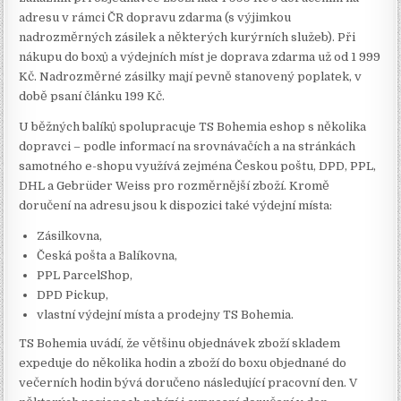
adresu v rámci ČR dopravu zdarma (s výjimkou
nadrozměrných zásilek a některých kurýrních služeb). Při
nákupu do boxů a výdejních míst je doprava zdarma už od 1 999
Kč. Nadrozměrné zásilky mají pevně stanovený poplatek, v
době psaní článku 199 Kč.
U běžných balíků spolupracuje TS Bohemia eshop s několika
dopravci – podle informací na srovnávačích a na stránkách
samotného e-shopu využívá zejména Českou poštu, DPD, PPL,
DHL a Gebrüder Weiss pro rozměrnější zboží. Kromě
doručení na adresu jsou k dispozici také výdejní místa:
Zásilkovna,
Česká pošta a Balíkovna,
PPL ParcelShop,
DPD Pickup,
vlastní výdejní místa a prodejny TS Bohemia.
TS Bohemia uvádí, že většinu objednávek zboží skladem
expeduje do několika hodin a zboží do boxu objednané do
večerních hodin bývá doručeno následující pracovní den. V