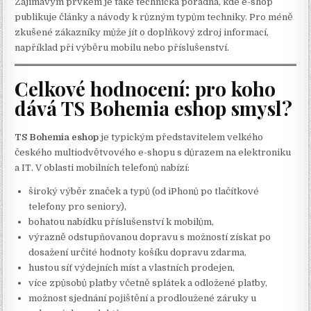
Zajímavým prvkem je také technická poradna, kde e-shop
publikuje články a návody k různým typům techniky. Pro méně
zkušené zákazníky může jít o doplňkový zdroj informací,
například při výběru mobilu nebo příslušenství.
Celkové hodnocení: pro koho
dává TS Bohemia eshop smysl?
TS Bohemia eshop
je typickým představitelem velkého
českého multiodvětvového e-shopu s důrazem na elektroniku
a IT. V oblasti mobilních telefonů nabízí:
široký výběr značek a typů (od iPhonů po tlačítkové
telefony pro seniory),
bohatou nabídku příslušenství k mobilům,
výrazně odstupňovanou dopravu s možností získat po
dosažení určité hodnoty košíku dopravu zdarma,
hustou síť výdejních míst a vlastních prodejen,
více způsobů platby včetně splátek a odložené platby,
možnost sjednání pojištění a prodloužené záruky u