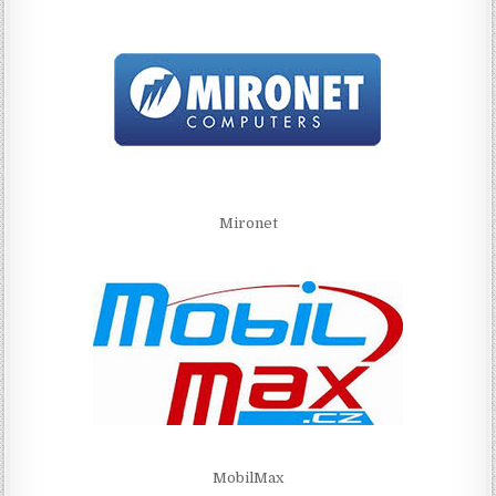
Mironet
MobilMax