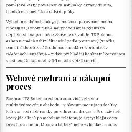
paměťové karty, powerbanky, nabíječky, držáky do auta,
handsfree, sluchátka a další doplňky.
Výhodou velkého katalogu je možnost porovnání mnoha
modelů na jednom místě, nevýhodou může být určitá
nepřehlednost pro méně zkušené uživatele. TS Bohemia
eshop nicméně nabízí filtrování podle parametrů (značka,
paměť, úhlopříčka, 5G, odolnost apod.), což orientaci v
telefonech usnadňuje – zvlášť při hledání konkrétní kombinace
vlastností (např. odolný 5G mobil s větší baterií).
Webové rozhraní a nákupní
proces
Rozhraní TS Bohemia eshopu odpovídá velkému
multiodvětvovému obchodu – v hlavním menu jsou desítky
kategorií od elektroniky po zahradu a drogerii. Pro uživatele,
který jde cíleně po mobilním telefonu, je nejrychlejší cesta
přes horní menu „Mobily a tablety“ nebo vyhledávací pole.