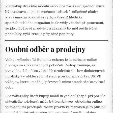
Pro nákup dražšího mobilu nebo více zařízení najednou může
být zajímavá zejména možnost splátek či odložené platby,
která umožní rozložit si výdaj v čase. Z hlediska
spotřebitelského magazínu je ale vždy vhodné připomenout,
že jde o úvěrové produkty a zákazník by měl pečlivě číst
podmínky, výši RPSN a případné poplatky.
Osobní odběr a prodejny
Velkou výhodou TS Bohemia eshopu je kombinace online
prodeje se sítí kamenných poboček. E-shop zmiňuje, že
vyzvednutí zboží na vlastních prodejnách je bez dodatečných
poplatků a v některých městech jsou k dispozici tzv. DRIVE
výdejny, které umožňují převzetí i mimo standardní otevírací
dobu.
Pro zákazníky, kteří kupují mobil urychleně (např. při poruše
stávajícího telefonu), může být kombinace „objednám online,
vyzvednu na prodejně“ velmi praktická. Zároveň je to plus při
pozdějším řešení servisu, kdy není nutné zasílat telefon