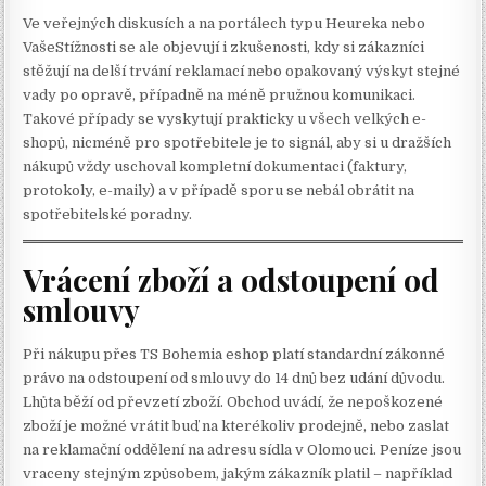
Ve veřejných diskusích a na portálech typu Heureka nebo
VašeStížnosti se ale objevují i zkušenosti, kdy si zákazníci
stěžují na delší trvání reklamací nebo opakovaný výskyt stejné
vady po opravě, případně na méně pružnou komunikaci.
Takové případy se vyskytují prakticky u všech velkých e-
shopů, nicméně pro spotřebitele je to signál, aby si u dražších
nákupů vždy uschoval kompletní dokumentaci (faktury,
protokoly, e-maily) a v případě sporu se nebál obrátit na
spotřebitelské poradny.
Vrácení zboží a odstoupení od
smlouvy
Při nákupu přes TS Bohemia eshop platí standardní zákonné
právo na odstoupení od smlouvy do 14 dnů bez udání důvodu.
Lhůta běží od převzetí zboží. Obchod uvádí, že nepoškozené
zboží je možné vrátit buď na kterékoliv prodejně, nebo zaslat
na reklamační oddělení na adresu sídla v Olomouci. Peníze jsou
vraceny stejným způsobem, jakým zákazník platil – například