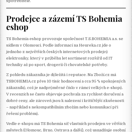
spotřebitele.
Prodejce a zázemí TS Bohemia
eshop
TS Bohemia eshop provozuje společnost T.S.BOHEMIA a.s. se
sídlem v Olomouci. Podle informací na Heureka.cz jde o
jednoho z největších českých internetových prodejců
elektroniky, který v průběhu let sortiment rozšířil od IT
techniky až po sport, drogerii či chovatelské potřeby.
Z pohledu zákazníka je důležitá i reputace. Na Zboží.cz má
TSBOHEMIA.cz přes 10 tisíc hodnocení a cca 95 % spokojených
zákazníků, což je nadprůměrné číslo v rámci velkých e-shopů.
V recenzích se často objevuje pochvala za rychlost doručení a
dobré ceny, ale zároveň jsou k nalezení i kritičtější zkušenosti
– například s nekompatibilním zbožím nebo komunikací při
řešení problémů.
Vedle e-shopu má TS Bohemia síť vlastních prodejen ve větších
městech (Olomouc, Brno, Ostrava a další), což usnadňuje osobní