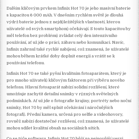
Dalším klíčovým prvkem Infinix Hot 70 je jeho masivní baterie
s kapacitou 6 000 mAh. V dnešním rychlém světě je dlouhá
výdrž baterie jednou z nejdůležitějších vlastností, kterou
uživatelé od svých smartphonů očekávají. S touto kapacitou by
měl telefon bez problémů zvládat celý den intenzivního
používání, ať už jde o práci, zábavu nebo komunikaci. Navíc,
Infinix zahrnul také rychlé nabíjení, což znamená, že uživatelé
mohou během krátké doby doplnit energii a vrátit se k
používání telefonu.
Infinix Hot 70 se také pyšní kvalitním fotoaparátem, který je
pro mnoho uživatelů klíčovým faktorem při výběru nového
telefonu. Hlavní fotoaparát nabízí solidní rozlišení, které
umožňuje zachytit detailní snímky v různých světelných
podmínkách. Ať už jde o fotografie krajiny, portréty nebo noční
snímky, Hot 70 by měl splnit očekávání i náročnějších
fotografů. Přední kamera, určená pro selfie a videohovory,
rovněž nabízí dostatečné rozlišení, což znamená, že uživatelé
mohou sdílet kvalitní obsah na sociálních sítích.
Co se týče softwaru, Infinix Hot 70 běží na nejnovější verzi