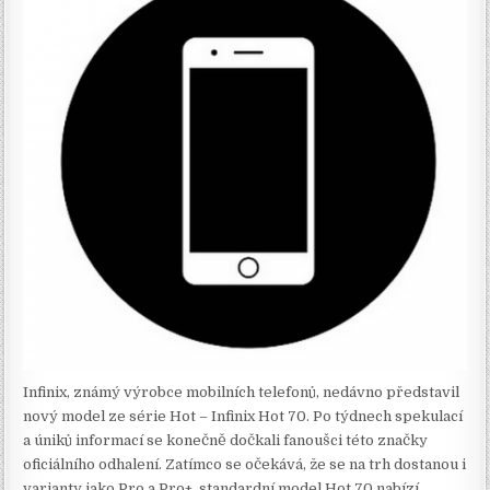
Infinix, známý výrobce mobilních telefonů, nedávno představil
nový model ze série Hot – Infinix Hot 70. Po týdnech spekulací
a úniků informací se konečně dočkali fanoušci této značky
oficiálního odhalení. Zatímco se očekává, že se na trh dostanou i
varianty jako Pro a Pro+, standardní model Hot 70 nabízí