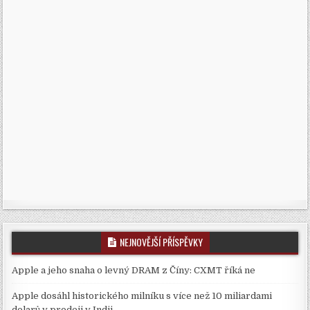
NEJNOVĚJŠÍ PŘÍSPĚVKY
Apple a jeho snaha o levný DRAM z Číny: CXMT říká ne
Apple dosáhl historického milníku s více než 10 miliardami
dolarů v prodeji v Indii