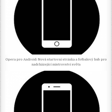
Opera pro Android: Nová startovní stránka a fotbalový hub pro
nadcházející mistrovství světa