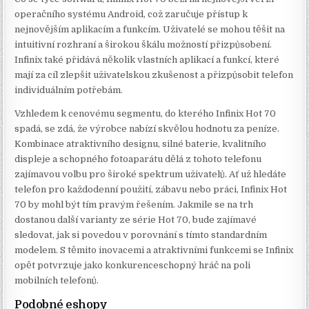
operačního systému Android, což zaručuje přístup k
nejnovějším aplikacím a funkcím. Uživatelé se mohou těšit na
intuitivní rozhraní a širokou škálu možností přizpůsobení.
Infinix také přidává několik vlastních aplikací a funkcí, které
mají za cíl zlepšit uživatelskou zkušenost a přizpůsobit telefon
individuálním potřebám.
Vzhledem k cenovému segmentu, do kterého Infinix Hot 70
spadá, se zdá, že výrobce nabízí skvělou hodnotu za peníze.
Kombinace atraktivního designu, silné baterie, kvalitního
displeje a schopného fotoaparátu dělá z tohoto telefonu
zajímavou volbu pro široké spektrum uživatelů. Ať už hledáte
telefon pro každodenní použití, zábavu nebo práci, Infinix Hot
70 by mohl být tím pravým řešením. Jakmile se na trh
dostanou další varianty ze série Hot 70, bude zajímavé
sledovat, jak si povedou v porovnání s tímto standardním
modelem. S těmito inovacemi a atraktivními funkcemi se Infinix
opět potvrzuje jako konkurenceschopný hráč na poli
mobilních telefonů.
Podobné eshopy