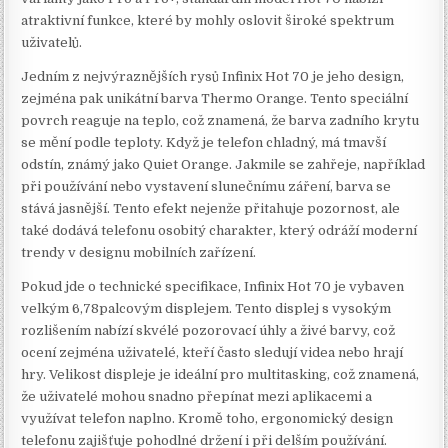
atraktivní funkce, které by mohly oslovit široké spektrum
uživatelů.
Jedním z nejvýraznějších rysů Infinix Hot 70 je jeho design,
zejména pak unikátní barva Thermo Orange. Tento speciální
povrch reaguje na teplo, což znamená, že barva zadního krytu
se mění podle teploty. Když je telefon chladný, má tmavší
odstín, známý jako Quiet Orange. Jakmile se zahřeje, například
při používání nebo vystavení slunečnímu záření, barva se
stává jasnější. Tento efekt nejenže přitahuje pozornost, ale
také dodává telefonu osobitý charakter, který odráží moderní
trendy v designu mobilních zařízení.
Pokud jde o technické specifikace, Infinix Hot 70 je vybaven
velkým 6,78palcovým displejem. Tento displej s vysokým
rozlišením nabízí skvélé pozorovací úhly a živé barvy, což
ocení zejména uživatelé, kteří často sledují videa nebo hrají
hry. Velikost displeje je ideální pro multitasking, což znamená,
že uživatelé mohou snadno přepínat mezi aplikacemi a
využívat telefon naplno. Kromě toho, ergonomický design
telefonu zajišťuje pohodlné držení i při delším používání.