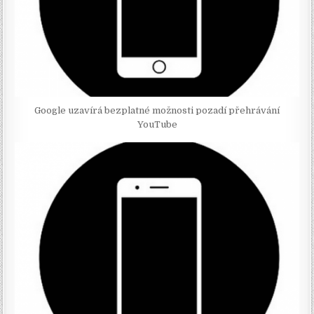
Google uzavírá bezplatné možnosti pozadí přehrávání
YouTube