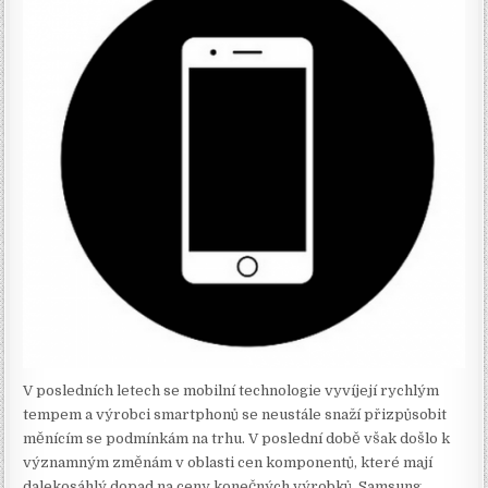
V posledních letech se mobilní technologie vyvíjejí rychlým
tempem a výrobci smartphonů se neustále snaží přizpůsobit
měnícím se podmínkám na trhu. V poslední době však došlo k
významným změnám v oblasti cen komponentů, které mají
dalekosáhlý dopad na ceny konečných výrobků. Samsung,