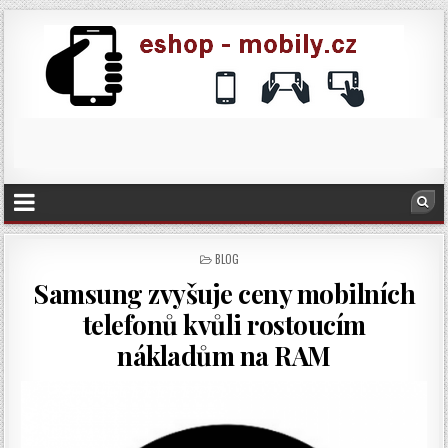
POSTED
BLOG
IN
Samsung zvyšuje ceny mobilních
telefonů kvůli rostoucím
nákladům na RAM