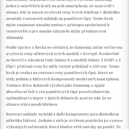
jeden z největších hráčů na poli smartphonů, se nyní ocitl v
situaci, kdy je nucen zvyšovat ceny svých telefonů v důsledku
neustále rostoucích nákladů na paměťové čipy. Tento krok
může znamenat zásadní změnu v přístupu společnosti k
cenotvorbě a pro mnohé uživatele může představovat
zklamání.
Podle zprávy z Řecka se očekává, že Samsung začne od června
zvyšovat ceny některých svých modelů v Evropě. Konkrétně
se hovoří o zdražení řady Galaxy S a modelů Galaxy Z Fold7 a Z
Flip7, přičemž ceny by měly vzrůst přibližně o 100 eur. Tento
krok je reakcí na rostoucí ceny paměťových čipů, které se
staly jedním z klíčových komponentů moderních smartphonů.
Zatímco dříve dokázali výrobci jako Samsung a Apple
absorbovat šok z cen paměťových čipů prostřednictvím
optimalizací a úspor v jiných oblastech, nyní se zdá, že se
situace stává neudržitelnou.
Rostoucí náklady na RAM a další komponenty jsou důsledkem
několika faktorů. Jedním z nich je zvýšená poptávka po vysoce
výkonných zařízeních, která kladou větší nároky na paměť. To