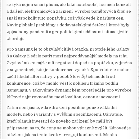
se týká nejen smartphonů, ale také notebooků, herních konzolí
a dalších elektronických zařízení. Výrobci paměťových čipů se
snaží uspokojit tuto poptávku, což však vede k nárůstu cen.
Navíc globální problémy s dodavatelskými řetězci, které byly
způsobeny pandemií a geopolitickými událostmi, situaci ještě
zhoršují.
Pro Samsung je to obzvlášť citlivá otázka, protože jeho Galaxy
S a Galaxy Z série patří mezi nejprodávanější modely na trhu.
Zvyšování cen může mít negativní dopad na poptávku, zejména
v segmentech, kde je konkurence vysoká. Spotřebitelé mohou
začít hledat alternativy v podobě levnějších modelů od
konkurence, což by mohlo vést k poklesu tržního podílu
Samsungu. V takovémto dynamickém prostředí je pro výrobce
klíčové najít rovnováhu mezi kvalitou, cenou a inovacemi.
Zatím není jasné, zda zdražení postihne pouze základní
modely, nebo i varianty s vyššími specifikacemi. Uživatelé,
kteří plánují investici do nového zařízení, by měli být
připraveni na to, že ceny se mohou výrazně zvýšit. Zároveň je
otázkou, jak na tento krok zareagují konkurenti. Mnoho