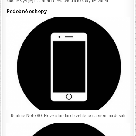
nadále vyvíjejí a s nimi i očekávání a nároky uživatelů.
Podobné eshopy
Realme Note 80: Nový standard rychlého nabíjení na dosah