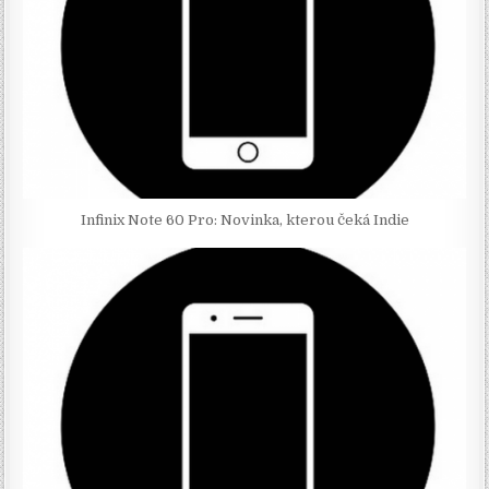
Infinix Note 60 Pro: Novinka, kterou čeká Indie