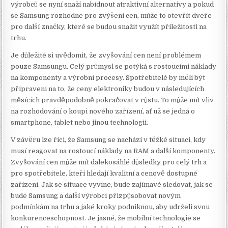
výrobců se nyní snaží nabídnout atraktivní alternativy a pokud
se Samsung rozhodne pro zvýšení cen, může to otevřít dveře
pro další značky, které se budou snažit využít příležitosti na
trhu.
Je důležité si uvědomit, že zvyšování cen není problémem
pouze Samsungu. Celý průmysl se potýká s rostoucími náklady
na komponenty a výrobní procesy. Spotřebitelé by měli být
připraveni na to, že ceny elektroniky budou v následujících
měsících pravděpodobně pokračovat v růstu. To může mít vliv
na rozhodování o koupi nového zařízení, ať už se jedná o
smartphone, tablet nebo jinou technologii.
V závěru lze říci, že Samsung se nachází v těžké situaci, kdy
musí reagovat na rostoucí náklady na RAM a další komponenty.
Zvyšování cen může mít dalekosáhlé důsledky pro celý trh a
pro spotřebitele, kteří hledají kvalitní a cenově dostupné
zařízení. Jak se situace vyvine, bude zajímavé sledovat, jak se
bude Samsung a další výrobci přizpůsobovat novým
podmínkám na trhu a jaké kroky podniknou, aby udrželi svou
konkurenceschopnost. Je jasné, že mobilní technologie se