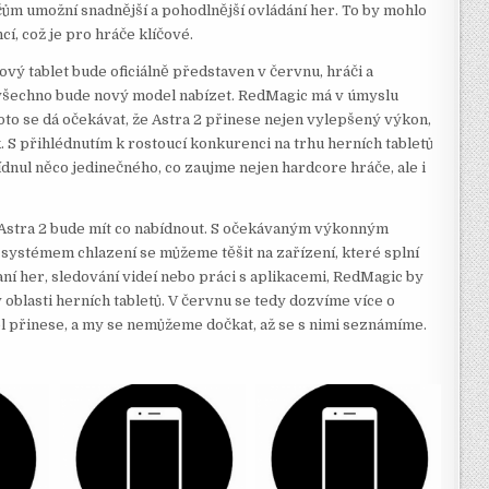
ům umožní snadnější a pohodlnější ovládání her. To by mohlo
í, což je pro hráče klíčové.
vý tablet bude oficiálně představen v červnu, hráči a
o všechno bude nový model nabízet. RedMagic má v úmyslu
proto se dá očekávat, že Astra 2 přinese nejen vylepšený výkon,
k. S přihlédnutím k rostoucí konkurenci na trhu herních tabletů
ídnul něco jedinečného, co zaujme nejen hardcore hráče, ale i
 Astra 2 bude mít co nabídnout. S očekávaným výkonným
systémem chlazení se můžeme těšit na zařízení, které splní
ní her, sledování videí nebo práci s aplikacemi, RedMagic by
oblasti herních tabletů. V červnu se tedy dozvíme více o
el přinese, a my se nemůžeme dočkat, až se s nimi seznámíme.