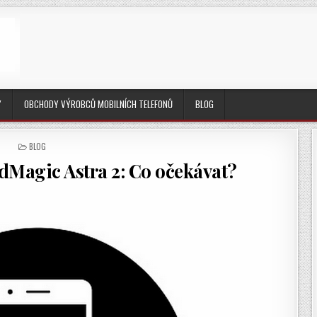
Y
OBCHODY VÝROBCŮ MOBILNÍCH TELEFONŮ
BLOG
POSTED
BLOG
IN
edMagic Astra 2: Co očekávat?