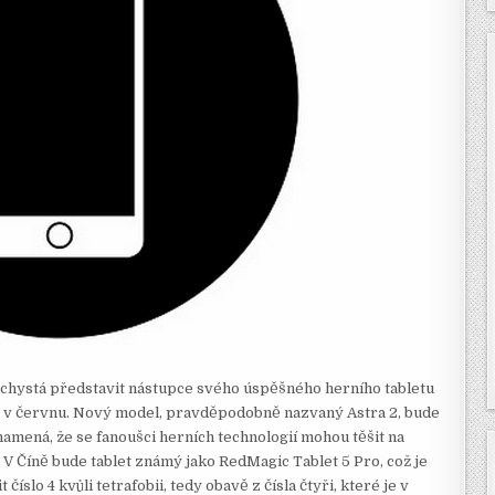
 chystá představit nástupce svého úspěšného herního tabletu
ni v červnu. Nový model, pravděpodobně nazvaný Astra 2, bude
amená, že se fanoušci herních technologií mohou těšit na
. V Číně bude tablet známý jako RedMagic Tablet 5 Pro, což je
slo 4 kvůli tetrafobii, tedy obavě z čísla čtyři, které je v