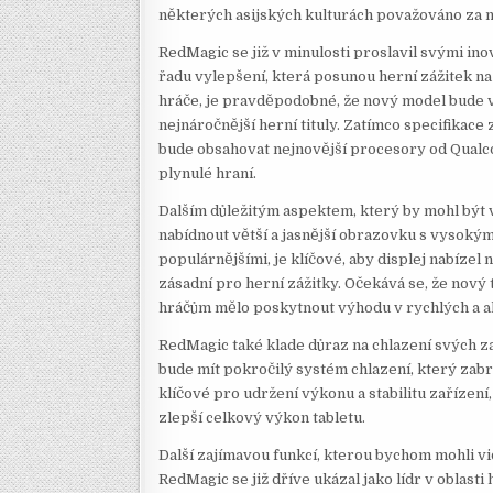
některých asijských kulturách považováno za n
RedMagic se již v minulosti proslavil svými inov
řadu vylepšení, která posunou herní zážitek n
hráče, je pravděpodobné, že nový model bude 
nejnáročnější herní tituly. Zatímco specifikace 
bude obsahovat nejnovější procesory od Qualc
plynulé hraní.
Dalším důležitým aspektem, který by mohl být v
nabídnout větší a jasnější obrazovku s vysokým 
populárnějšími, je klíčové, aby displej nabízel 
zásadní pro herní zážitky. Očekává se, že nový
hráčům mělo poskytnout výhodu v rychlých a a
RedMagic také klade důraz na chlazení svých za
bude mít pokročilý systém chlazení, který zabr
klíčové pro udržení výkonu a stabilitu zařízení
zlepší celkový výkon tabletu.
Další zajímavou funkcí, kterou bychom mohli vid
RedMagic se již dříve ukázal jako lídr v oblasti