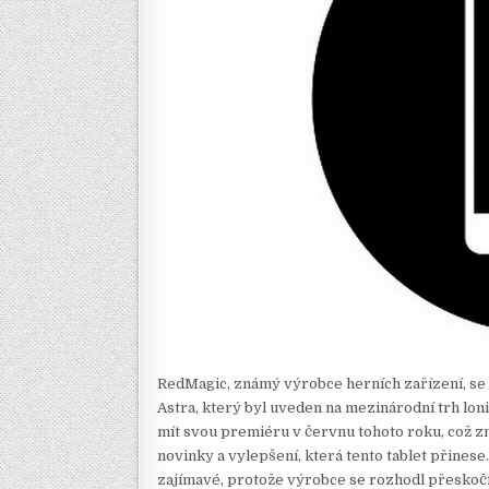
RedMagic, známý výrobce herních zařízení, se
Astra, který byl uveden na mezinárodní trh lo
mít svou premiéru v červnu tohoto roku, což zn
novinky a vylepšení, která tento tablet přinese
zajímavé, protože výrobce se rozhodl přeskočit čí