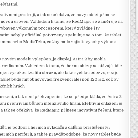
ešťastné.
ativními přístroji, a tak se očekává, že nový tablet přinese
a novou úroveň. Vzhledem k tomu, že RedMagic se zaměřuje na
vybaven výkonným procesorem, který zvládne i ty
zatím nebyly oficiálně potvrzeny, spekuluje se o tom, že tablet
ommu nebo MediaTeku, což by mělo zajistit vysoký výkon a
 novém modelu vylepšen, je displej. Astra 2 by mohla
rozlišením. Vzhledem k tomu, že herní tablety se stávají stále
nejen vysokou kvalitu obrazu, ale také rychlou odezvu, což je
 tablet bude mít obnovovací frekvenci alespoň 120 Hz, což by
kčních hrách.
řízení, a tak není překvapením, že se předpokládá, že Astra 2
ání přehřívání během intenzivního hraní. Efektivní chlazení je
, a tak se očekává, že RedMagic přinese inovativní řešení, které
ět, je podpora herních ovladačů a dalšího příslušenství.
 herních periferií, a tak je pravděpodobné, že nový tablet bude