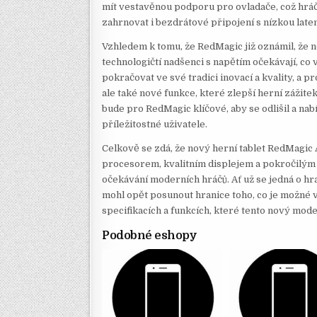
mít vestavěnou podporu pro ovladače, což hráč
zahrnovat i bezdrátové připojení s nízkou latenc
Vzhledem k tomu, že RedMagic již oznámil, že no
technologičtí nadšenci s napětím očekávají, c
pokračovat ve své tradici inovací a kvality, a 
ale také nové funkce, které zlepší herní zážite
bude pro RedMagic klíčové, aby se odlišil a nab
příležitostné uživatele.
Celkově se zdá, že nový herní tablet RedMagic
procesorem, kvalitním displejem a pokročilým 
očekávání moderních hráčů. Ať už se jedná o hra
mohl opět posunout hranice toho, co je možné v 
specifikacích a funkcích, které tento nový mod
Podobné eshopy