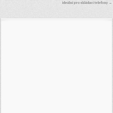
pro
ideální pro skládací telefony →
příspěvek