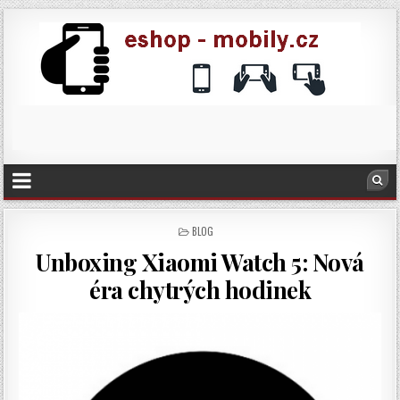
POSTED
BLOG
IN
Unboxing Xiaomi Watch 5: Nová
éra chytrých hodinek