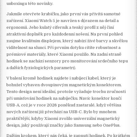
unboxingu této novinky.
Jakmile otevřete krabičku, jako první vás přivítá samotné
zařízení. Xiaomi Watch 5 je navržen s důrazem na detail a
ergonomii. Jeho kulatý ciferník a tenký profil z něj činí
atraktivní doplněk pro každodenní nošení. Na první pohled
zaujme kvalitním displejem, který nabízí živé barvy a skvělou
viditelnost na slunci. Při prvním dotyku cítíte robustnost a
prémiové materiály, které Xiaomi použilo. Na zadní straně
hodinek se nachází senzory pro monitorování srdečního tepu
a dalších fyziologických parametrů.
V balení kromě hodinek najdete i nabíjecí kabel, který je
bohužel vybaven dvoupinovým magnetickým konektorem.
Tento design není ideální, protože vyžaduje trochu zručnosti
při umisťování hodinek na nabíječku. Navíc konektor končí
USB-A, což je v roce 2026 poněkud zastaralé, když většina
nových zařízení již přechází na USB-C. Bylo by mnohem
praktičtější, kdyby Xiaomi zvolilo univerzální magnetický
design, jaký používají značky jako Samsung nebo OnePlus.
Dalším krokem, který nás čeká, je zapnutí hodinek. Po krátkém