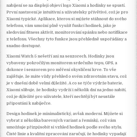
nabíjení se na displeji objeví logo Xiaomi a hodinky se spustí.
První nastavení je intuitivní a uživatelsky přívětivé, což je pro
Xiaomi typické. Aplikace, kterou si můžete stáhnout do svého
telefonu, vám umožní plně využít funkcí hodinek, jako je
sledování fitness aktivit, monitorování spánku nebo notifikace
z telefonu. Všechny tyto funkce jsou přehledně uspořádány a
snadno dostupné.
Xiaomi Watch 5 nešetří ani na senzorech. Hodinky jsou
vybaveny pokročilým monitorem srdečního tepu, GPS, a
dokonce i senzorem pro měření okysličení krve. To vše
zajišťuje, že máte vždy přehled o svém zdravotním stavu, což
je v dnešní době velmi důležité. A co se týče výdrže baterie,
Xiaomi slibuje, že hodinky vydrží i několik dní na jedno nabití,
což je důležité pro uživatele, kteří nechtějí být neustále
připoutáni k nabíječce.
Design hodinek je minimalistický, avšak moderní. Můžete si
vybrat z několika barevných variant a řemínků, což vám
umožňuje přizpůsobit si vzhled hodinek podle svého stylu.
Čisté linie a kvalitní zpracování zaručují, že hodinky vypadají