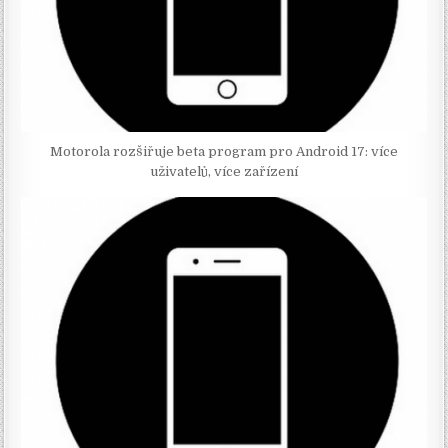
Motorola rozšiřuje beta program pro Android 17: více
uživatelů, více zařízení