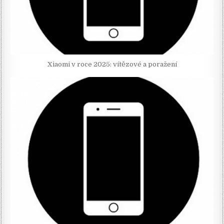
Xiaomi v roce 2025: vítězové a poražení