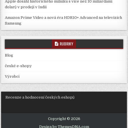
Apple dosáhl historického milníku s více než 10 miliardami
dolarů v prodeji v Indii
Amazon Prime Video a nová éra HDR10+ Advanced na televizích
Samsung
RUBRIKY
Blog
české e-shopy
Výrobci
Recenze a hodnocení českých eshopů
Copyright © 2026
Design by ThemesDNA.com