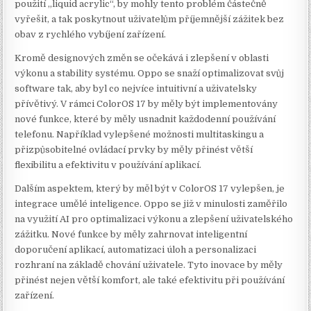
použití „liquid acrylic“, by mohly tento problém částečně
vyřešit, a tak poskytnout uživatelům příjemnější zážitek bez
obav z rychlého vybíjení zařízení.
Kromě designových změn se očekává i zlepšení v oblasti
výkonu a stability systému. Oppo se snaží optimalizovat svůj
software tak, aby byl co nejvíce intuitivní a uživatelsky
přívětivý. V rámci ColorOS 17 by měly být implementovány
nové funkce, které by měly usnadnit každodenní používání
telefonu. Například vylepšené možnosti multitaskingu a
přizpůsobitelné ovládací prvky by měly přinést větší
flexibilitu a efektivitu v používání aplikací.
Dalším aspektem, který by měl být v ColorOS 17 vylepšen, je
integrace umělé inteligence. Oppo se již v minulosti zaměřilo
na využití AI pro optimalizaci výkonu a zlepšení uživatelského
zážitku. Nové funkce by měly zahrnovat inteligentní
doporučení aplikací, automatizaci úloh a personalizaci
rozhraní na základě chování uživatele. Tyto inovace by měly
přinést nejen větší komfort, ale také efektivitu při používání
zařízení.