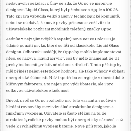
nedávných spekulací z Číny se zdá, že Oppo se inspiruje
designem Liquid Glass, který byl představen Apple s iOS 26.
Tato zpráva vzbudila velký zájem v technologické komunitě,
neboť se očekává, že nové prvky přinesou svěží vítr do
uživatelského rozhraní mobilních telefonů značky Oppo.
Jedním z nejzajímavějších aspektů nové verze ColorOS je
údajné použití prvků, které se liší od klasického Liquid Glass
designu. Odborníci uvádějí, že Oppo by mohlo implementovat
něco, co nazývá „liquid acrylic“, což by mělo znamenat, že UI
prvky budou mít „relativně slabou refrakci“. Tento přístup by
měl přinést nejen estetickou hodnotu, ale také výhody v oblasti
energetické účinnosti. Nižší spotřeba energie je v dnešní době
klíčovým faktorem, a to nejen pro výdrž baterie, ale i pro
celkovou uživatelskou zkušenost.
Důvod, proč se Oppo rozhodlo pro tuto variantu, spočívá v
hledání rovnováhy mezi vizuálně atraktivním designem a
funkčním výkonem. Uživatelé si často stěžují na to, že
atraktivní grafické prvky mohou být energeticky náročné, což
vede k rychlejšímu vybíjení baterie. Nové přístupy, jako je