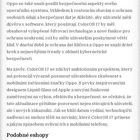
Oppo se také snaží posílit bezpečnostní aspekty svého
operačního systému. Vzhledem k rostoucím obavám o ochranu
osobních údajů a bezpečnost dat je důležité, aby uživatelé měli
důvěru v software, který používají. ColorOS 17 by měl
obsahovat vylepšené šifrovací technologie a nové funkce pro
ochranu soukromí, což by mělo uživatelům poskytnout větší
klid. V dnešní době je ochrana dat klíčová a Oppo se snaží držet
krok s nejnovějšími trendy v oblasti kybernetické
bezpečnosti.
Na závěr, ColorOS 17 se zdá být ambiciózním projektem, který
má potenciál výrazně posunout uživatelskou zkušenost s
mobilními zařízeními značky Oppo. S prvky inspirovanými
designem Liquid Glass od Apple a novými funkcemi
zaměřenými na výkon, efektivitu a bezpečnost, se očekává, že
tato aktualizace přitáhne pozornost nejen stávajících uživatelů,
ale i nových zákazníků. Jak se blíží datum vydání, technologičtí
nadšenci se mohou těšit na novinky, které ColorOS 17 přinese
a jakým způsobem ovlivní trh s mobilními telefony.
Podobné eshopy