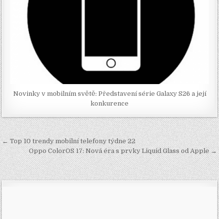
Novinky v mobilním světě: Představení série Galaxy S26 a její
konkurence
Navigace
← Top 10 trendy mobilní telefony týdne 22
pro
Oppo ColorOS 17: Nová éra s prvky Liquid Glass od Apple →
příspěvek