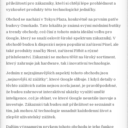
příležitostí pro zákazníky, kteří si chtějí lépe prohlédnout a
vyzkoušet produkty této technologické jedničky.
Obchod se nachází v Tokyu Plaza, konkrétně na prvním patře
budovy Omokado. Tato lokalita je známá svými módními butiky
a trendy obchody, což činí z tohoto místa ideální volbu pro
Google, který se snaží oslovit široké spektrum zákazníků. V
obchodě budou k dispozici nejen populární zařízení Pixel, ale
také produkty značky Nest, zařízení Fitbit a různé
příslušenství. Zákazníci se mohou těšit na široký sortiment,
který zahrnuje jak hardware, tak i inovativní technologie.
Jedním z nejzajímavějších aspektů tohoto obchodu jsou
„nejnovější AI zážitky“, které Google slibuje. I když detaily o
těchto zážitcích zatím nejsou zcela jasné, je pravděpodobné,
že budou zahrnovat interaktivní ukázky využití umělé
inteligence, což je oblast, ve které Google neustále inovuje a
investuje. Zákazníci tak budou mít příležitost se seznámit s
tím, jak mohou AI technologie usnadnit každodenní život a
zlepšit uživatelský zážitek.
Dalším významným prvkem tohoto obchodu je jeho funkce