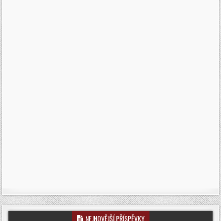
NEJNOVĚJŠÍ PŘÍSPĚVKY