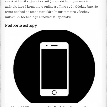
snaží přiblížit svým zákazníkům a nabídnout jim unikátní
zážitek, který kombinuje online a offline svět. Očekáváme, že
tento obchod se stane populárním místem pro všechny
milovníky technologií a inovací v Japonsku.
Podobné eshopy