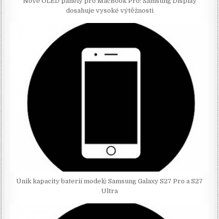
Nové OLED panely pro MacBook Pro: Samsung Display
dosahuje vysoké výtěžnosti
Únik kapacity baterií modelů Samsung Galaxy S27 Pro a S27
Ultra