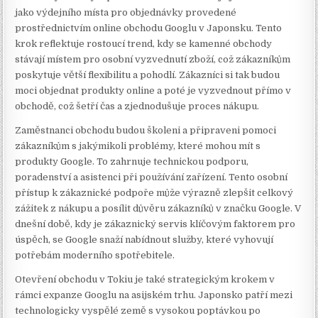
jako výdejního místa pro objednávky provedené
prostřednictvím online obchodu Googlu v Japonsku. Tento
krok reflektuje rostoucí trend, kdy se kamenné obchody
stávají místem pro osobní vyzvednutí zboží, což zákazníkům
poskytuje větší flexibilitu a pohodlí. Zákazníci si tak budou
moci objednat produkty online a poté je vyzvednout přímo v
obchodě, což šetří čas a zjednodušuje proces nákupu.
Zaměstnanci obchodu budou školeni a připraveni pomoci
zákazníkům s jakýmikoli problémy, které mohou mít s
produkty Google. To zahrnuje technickou podporu,
poradenství a asistenci při používání zařízení. Tento osobní
přístup k zákaznické podpoře může výrazně zlepšit celkový
zážitek z nákupu a posílit důvěru zákazníků v značku Google. V
dnešní době, kdy je zákaznický servis klíčovým faktorem pro
úspěch, se Google snaží nabídnout služby, které vyhovují
potřebám moderního spotřebitele.
Otevření obchodu v Tokiu je také strategickým krokem v
rámci expanze Googlu na asijském trhu. Japonsko patří mezi
technologicky vyspělé země s vysokou poptávkou po