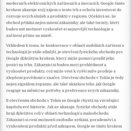
moderních elektronických zařízeních a inovacích. Google tímto
krokem ukazuje svůj zájem o tento trh a ochotu investovat do
rozvoje svých služeb a produktů v regionu. Očekává se, že
obchod přiláká nejen místní zákazníky, ale také turisty, kteří
budou mít možnost vyzkoušet si nejnovější technologie a
zařízení přímo na místě.
Vzhledem k tomu, že konkurence v oblasti mobilních zařízení a
technologií je stále silnější, je otevření fyzického obchodu pro
Google důležitým krokem, který může pomoci posílit jeho
pozici na trhu. Zákazníci si budou moci prohlédnout a
vyzkoušet produkty, což může vést k vyšší míře prodeje a
zlepšení povědomí o značce. Otevření obchodu v Tokiu je tedy
nejen signálem expanze, ale také ukázkou toho, jak Google
reaguje na měnící se potřeby a preference svých zákazníků.
S otevřením obchodu v Tokiu se Google chystá na vzrušující
kapitolu své historie. Jak se ukazuje, fyzické obchody stále
hrají důležitou roli v oblasti technologií a maloobchodu.
Zákazníci si cení možnosti osobního setkání, poradenství a
vyzkoušení produktů před nákupem. Google se tímto krokem