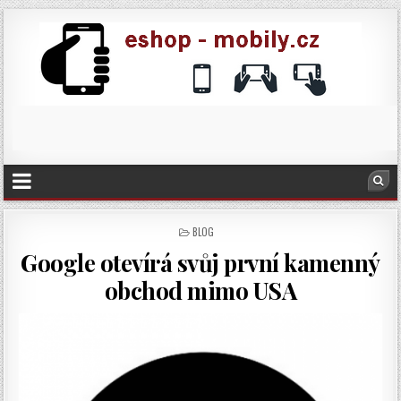
POSTED
BLOG
IN
Google otevírá svůj první kamenný
obchod mimo USA