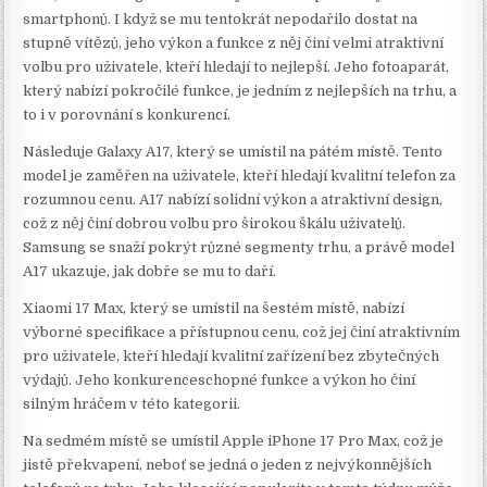
smartphonů. I když se mu tentokrát nepodařilo dostat na
stupně vítězů, jeho výkon a funkce z něj činí velmi atraktivní
volbu pro uživatele, kteří hledají to nejlepší. Jeho fotoaparát,
který nabízí pokročilé funkce, je jedním z nejlepších na trhu, a
to i v porovnání s konkurencí.
Následuje Galaxy A17, který se umístil na pátém místě. Tento
model je zaměřen na uživatele, kteří hledají kvalitní telefon za
rozumnou cenu. A17 nabízí solidní výkon a atraktivní design,
což z něj činí dobrou volbu pro širokou škálu uživatelů.
Samsung se snaží pokrýt různé segmenty trhu, a právě model
A17 ukazuje, jak dobře se mu to daří.
Xiaomi 17 Max, který se umístil na šestém místě, nabízí
výborné specifikace a přístupnou cenu, což jej činí atraktivním
pro uživatele, kteří hledají kvalitní zařízení bez zbytečných
výdajů. Jeho konkurenceschopné funkce a výkon ho činí
silným hráčem v této kategorii.
Na sedmém místě se umístil Apple iPhone 17 Pro Max, což je
jistě překvapení, neboť se jedná o jeden z nejvýkonnějších