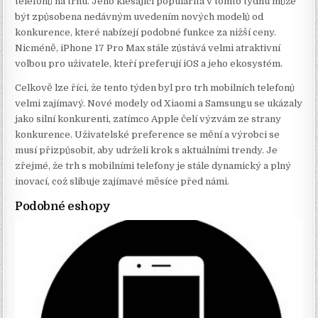
telefonů na trhu. Jeho klesající popularita v tomto týdnu může
být způsobena nedávným uvedením nových modelů od
konkurence, které nabízejí podobné funkce za nižší ceny.
Nicméně, iPhone 17 Pro Max stále zůstává velmi atraktivní
volbou pro uživatele, kteří preferují iOS a jeho ekosystém.
Celkově lze říci, že tento týden byl pro trh mobilních telefonů
velmi zajímavý. Nové modely od Xiaomi a Samsungu se ukázaly
jako silní konkurenti, zatímco Apple čelí výzvám ze strany
konkurence. Uživatelské preference se mění a výrobci se
musí přizpůsobit, aby udrželi krok s aktuálními trendy. Je
zřejmé, že trh s mobilními telefony je stále dynamický a plný
inovací, což slibuje zajímavé měsíce před námi.
Podobné eshopy