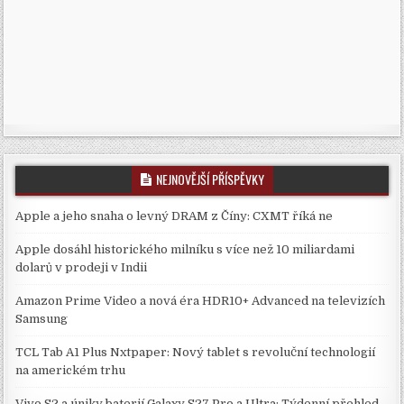
NEJNOVĚJŠÍ PŘÍSPĚVKY
Apple a jeho snaha o levný DRAM z Číny: CXMT říká ne
Apple dosáhl historického milníku s více než 10 miliardami
dolarů v prodeji v Indii
Amazon Prime Video a nová éra HDR10+ Advanced na televizích
Samsung
TCL Tab A1 Plus Nxtpaper: Nový tablet s revoluční technologií
na americkém trhu
Vivo S2 a úniky baterií Galaxy S27 Pro a Ultra: Týdenní přehled