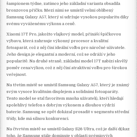
šampionem týdne, zatímco jeho základní varianta obsadila
bronzovou příčku. Mezi nimi se umístil velmi oblíbený
Samsung Galaxy A57, který si udržuje vysokou popularitu díky
svému vyváženému výkonu a ceně.
Xiaomi 17T Pro, jakožto vlajkový model, přináší špičkovou
výbavu, která zahrnuje výkonný procesor a kvalitní
fotoaparát, což z něj činí ideální volbu pro náročné uživatele.
Jeho design je elegantní a moderní, což se odráží v jeho
popularitě. Na druhé straně, základní model 17T nabízí skvělý
poměr cena/výkon, což z něj činí atraktivní volbu pro širokou
veřejnost.
Na třetím místě se umístil Samsung Galaxy A57, který je známý
svým vysoce kvalitním displejem a solidními fotoaparáty.
Tento model se stal favoritem mnoha uživatelů, kteří hledají
spolehlivý telefon s dobrým výkonem a dlouhou výdrží
baterie. Samsung se opět dokázal prosadit v segmentu střední
třídy, kde má silnou konkurenci.
Na čtvrtém místě se umístil Galaxy S26 Ultra, což je další důkaz
toho, že Samsung stále dominuje v oblasti prémiových