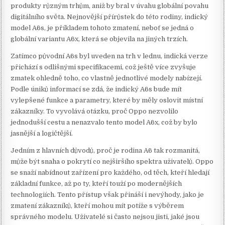
produkty různým trhům, aniž by bral v úvahu globální povahu
digitálního světa. Nejnovější přírůstek do této rodiny, indický
model A6s, je příkladem tohoto zmatení, neboť se jedná o
globální variantu A6x, která se objevila na jiných trzích.
Zatímco původní A6s byl uveden na trh v lednu, indická verze
přichází s odlišnými specifikacemi, což ještě více zvyšuje
zmatek ohledně toho, co vlastně jednotlivé modely nabízejí.
Podle úniků informací se zdá, že indický A6s bude mít
vylepšené funkce a parametry, které by měly oslovit místní
zákazníky. To vyvolává otázku, proč Oppo nezvolilo
jednodušší cestu a nenazvalo tento model A6x, což by bylo
jasnější a logičtější.
Jedním z hlavních důvodů, proč je rodina A6 tak rozmanitá,
může být snaha o pokrytí co nejširšího spektra uživatelů. Oppo
se snaží nabídnout zařízení pro každého, od těch, kteří hledají
základní funkce, až po ty, kteří touží po modernějších
technologiích. Tento přístup však přináší i nevýhody, jako je
zmatení zákazníků, kteří mohou mít potíže s výběrem
správného modelu. Uživatelé si často nejsou jisti, jaké jsou