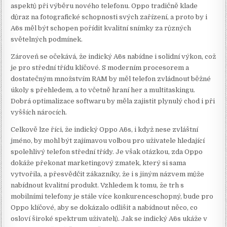
aspektů při výběru nového telefonu. Oppo tradičně klade
důraz na fotografické schopnosti svých zařízení, a proto by i
A6s měl být schopen pořídit kvalitní snímky za různých
světelných podmínek.
Zároveň se očekává, že indický A6s nabídne i solidní výkon, což
je pro střední třídu klíčové. S moderním procesorem a
dostatečným množstvím RAM by měl telefon zvládnout běžné
úkoly s přehledem, a to včetně hraní her a multitaskingu.
Dobrá optimalizace softwaru by měla zajistit plynulý chod i při
vyšších nárocích.
Celkově lze říci, že indický Oppo A6s, i když nese zvláštní
jméno, by mohl být zajímavou volbou pro uživatele hledající
spolehlivý telefon střední třídy. Je však otázkou, zda Oppo
dokáže překonat marketingový zmatek, který si sama
vytvořila, a přesvědčit zákazníky, že i s jiným názvem může
nabídnout kvalitní produkt. Vzhledem k tomu, že trh s
mobilními telefony je stále více konkurenceschopný, bude pro
Oppo klíčové, aby se dokázalo odlišit a nabídnout něco, co
osloví široké spektrum uživatelů. Jak se indický A6s ukáže v