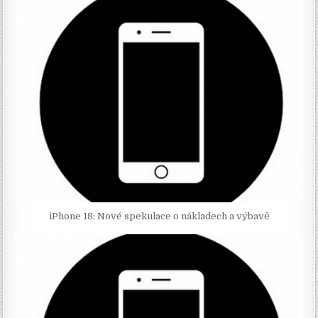
iPhone 18: Nové spekulace o nákladech a výbavě