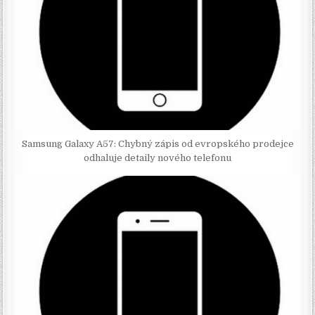
Samsung Galaxy A57: Chybný zápis od evropského prodejce
odhaluje detaily nového telefonu