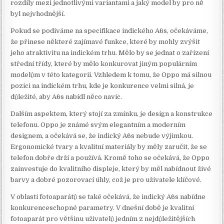
rozdíly mezi jednotlivými variantami a jaký model by pro ně
byl nejvhodnější.
Pokud se podíváme na specifikace indického A6s, očekáváme,
že přinese některé zajímavé funkce, které by mohly zvýšit
jeho atraktivitu na indickém trhu. Mělo by se jednat o zařízení
střední třídy, které by mělo konkurovat jiným populárním
modelům v této kategorii. Vzhledem k tomu, že Oppo má silnou
pozici na indickém trhu, kde je konkurence velmi silná, je
důležité, aby A6s nabídl něco navíc.
Dalším aspektem, který stojí za zmínku, je design a konstrukce
telefonu. Oppo je známé svým elegantním a moderním
designem, a očekává se, že indický A6s nebude výjimkou.
Ergonomické tvary a kvalitní materiály by měly zaručit, že se
telefon dobře drží a používá. Kromě toho se očekává, že Oppo
zainvestuje do kvalitního displeje, který by měl nabídnout živé
barvy a dobré pozorovací úhly, což je pro uživatele klíčové.
V oblasti fotoaparátů se také očekává, že indický A6s nabídne
konkurenceschopné parametry. V dnešní době je kvalitní
fotoaparát pro většinu uživatelů jedním z nejdůležitějších