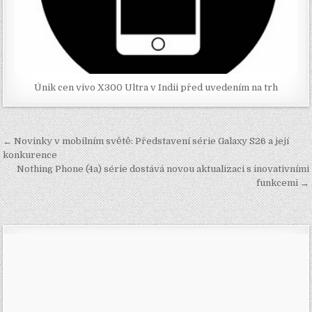
Únik cen vivo X300 Ultra v Indii před uvedením na trh
Navigace
← Novinky v mobilním světě: Představení série Galaxy S26 a její
pro
konkurence
Nothing Phone (4a) série dostává novou aktualizaci s inovativními
příspěvek
funkcemi →