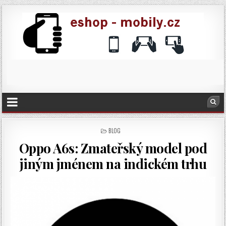
POSTED
BLOG
IN
Oppo A6s: Zmateřský model pod
jiným jménem na indickém trhu